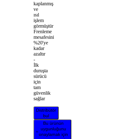
kaplanmış
ve
ısıl
işlem
görmüştür
Frenleme
mesafesini
%20'ye
kadar
azaltır
-
İlk
duruşta
sürücü
için
tam
güvenlik
sağlar
Distribütör
bul
Bu ürünün
uygunluğunu
onaylamak için