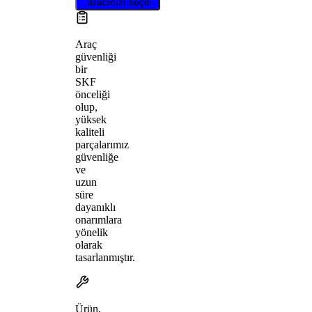
aracınızı seçin
Araç
güvenliği
bir
SKF
önceliği
olup,
yüksek
kaliteli
parçalarımız
güvenliğe
ve
uzun
süre
dayanıklı
onarımlara
yönelik
olarak
tasarlanmıştır.
Ürün,