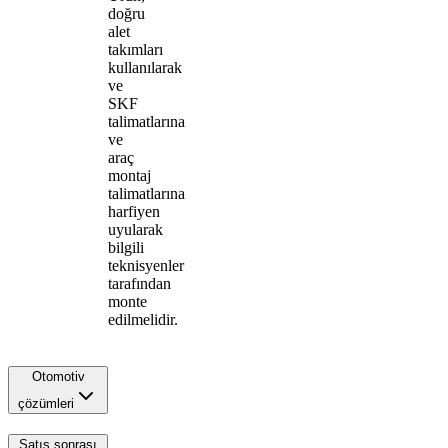
doğru
alet
takımları
kullanılarak
ve
SKF
talimatlarına
ve
araç
montaj
talimatlarına
harfiyen
uyularak
bilgili
teknisyenler
tarafından
monte
edilmelidir.
Otomotiv
çözümleri
Satış sonrası