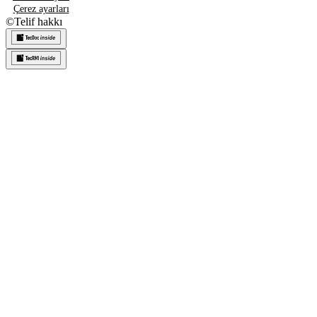
Çerez ayarları
©
Telif hakkı