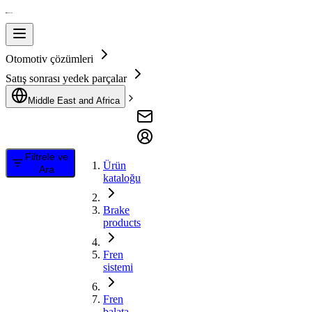
Otomotiv çözümleri
Satış sonrası yedek parçalar
Middle East and Africa
Filtrele ve
Ürün
Ara
kataloğu
Brake
products
Fren
sistemi
Fren
balata