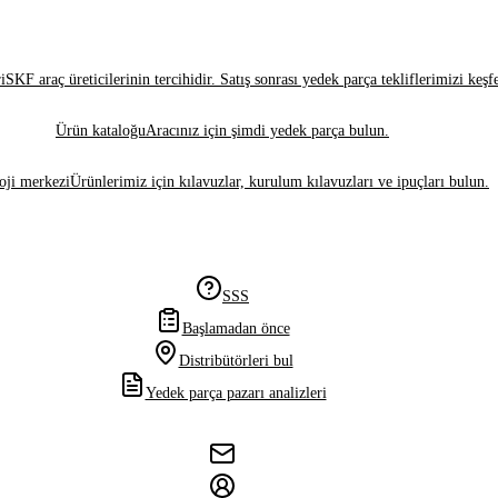
i
SKF araç üreticilerinin tercihidir. Satış sonrası yedek parça tekliflerimizi keşf
Ürün kataloğu
Aracınız için şimdi yedek parça bulun.
oji merkezi
Ürünlerimiz için kılavuzlar, kurulum kılavuzları ve ipuçları bulun.
SSS
Başlamadan önce
Distribütörleri bul
Yedek parça pazarı analizleri