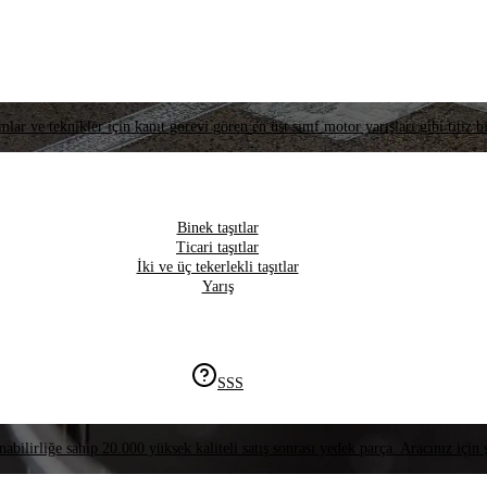
lar ve teknikler için kanıt görevi gören en üst sınıf motor yarışları gibi titiz bi
Binek taşıtlar
Ticari taşıtlar
İki ve üç tekerlekli taşıtlar
Yarış
SSS
nabilirliğe sahip 20.000 yüksek kaliteli satış sonrası yedek parça. Aracınız için