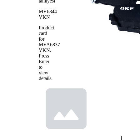
tahliyesi
MV6844
VKN
Product
card
for
MVA6837
VKN
.
Press
Enter
to
view
details.