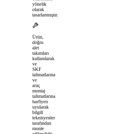
yönelik
olarak
tasarlanmıştır.
Ürün,
doğru
alet
takımları
kullanılarak
ve
SKF
talimatlarına
ve
araç
montaj
talimatlarına
harfiyen
uyularak
bilgili
teknisyenler
tarafından
monte
edilmelidir.