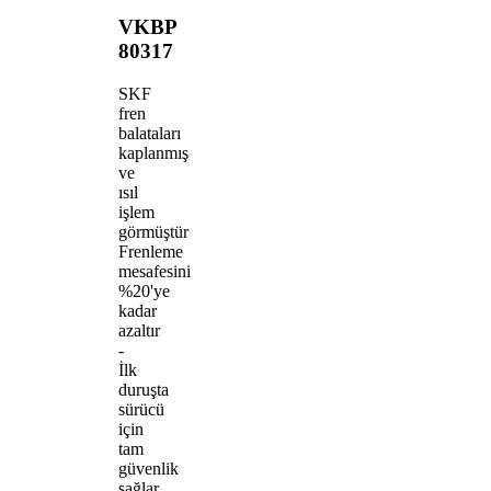
VKBP
80317
SKF
fren
balataları
kaplanmış
ve
ısıl
işlem
görmüştür
Frenleme
mesafesini
%20'ye
kadar
azaltır
-
İlk
duruşta
sürücü
için
tam
güvenlik
sağlar