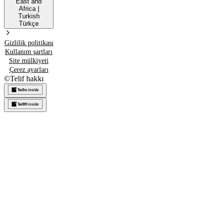
East and
Africa
|
Turkish
Türkçe
Gizlilik politikası
Kullanım şartları
Site mülkiyeti
Çerez ayarları
©
Telif hakkı