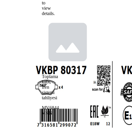
to
view
details.
Toplama
kabı,
fren
sistemi
tahliyesi
MV6844
VKN