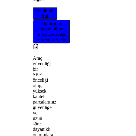
Distribütör
bul
Bu ürünün
uygunluğunu
onaylamak için
aracınızı seçin
Araç
güvenliği
bir
SKF
önceliği
olup,
yüksek
kaliteli
parçalarımız
güvenliğe
ve
uzun
süre
dayanıklı
onarımlara