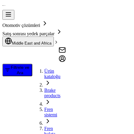
Otomotiv çözümleri
Satış sonrası yedek parçalar
Middle East and Africa
Filtrele ve
Ürün
Ara
kataloğu
Brake
products
Fren
sistemi
Fren
balata