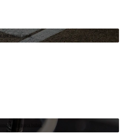
r test ortamı sunar.
 şimdi yedek parça bulun.