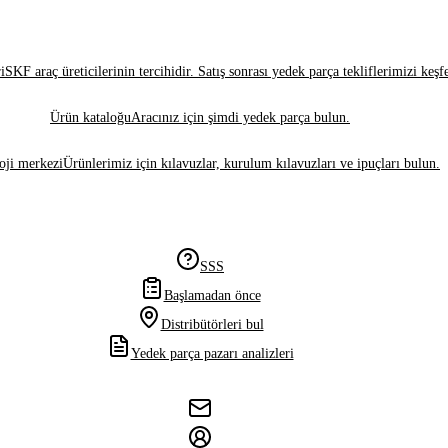
i
SKF araç üreticilerinin tercihidir. Satış sonrası yedek parça tekliflerimizi keşf
Ürün kataloğu
Aracınız için şimdi yedek parça bulun.
oji merkezi
Ürünlerimiz için kılavuzlar, kurulum kılavuzları ve ipuçları bulun.
SSS
Başlamadan önce
Distribütörleri bul
Yedek parça pazarı analizleri