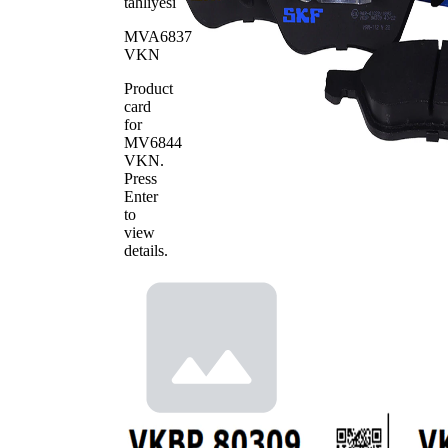
tahliyesi
MVA6837
VKN
Product
card
for
MV6844
VKN
.
Press
Enter
to
view
details.