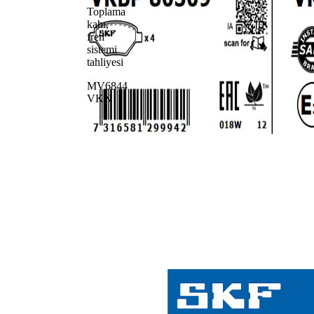
Toplama
kabı,
fren
sistemi
tahliyesi
MV6844
VKN