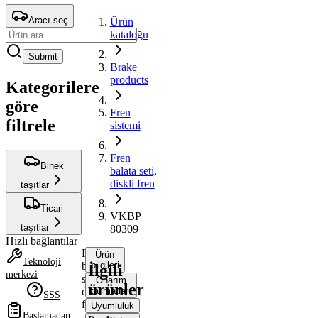
Aracı seç
Ürün
kataloğu
Submit
Brake
products
Kategorilere
göre
Fren
filtrele
sistemi
Fren
Binek
balata seti,
diskli fren
taşıtlar
Ticari
VKBP
taşıtlar
80309
Hızlı bağlantılar
Fren
Ürün
Teknoloji
balata
bilgileri
İlgili
merkezi
seti,
Onarım
ürünler
diskli
talimatları
SSS
fren
Uyumluluk
Başlamadan