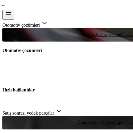
Otomotiv çözümleri
Yarış
Çok az yer yeni tasarım
Otomotiv çözümleri
Hızlı bağlantılar
Satış sonrası yedek parçalar
Ürün kataloğu
Küresel çapta bulu