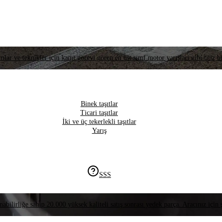
lar ve teknikler için kanıt görevi gören en üst sınıf motor yarışları gibi titiz bi
Binek taşıtlar
Ticari taşıtlar
İki ve üç tekerlekli taşıtlar
Yarış
SSS
nabilirliğe sahip 20.000 yüksek kaliteli satış sonrası yedek parça. Aracınız için