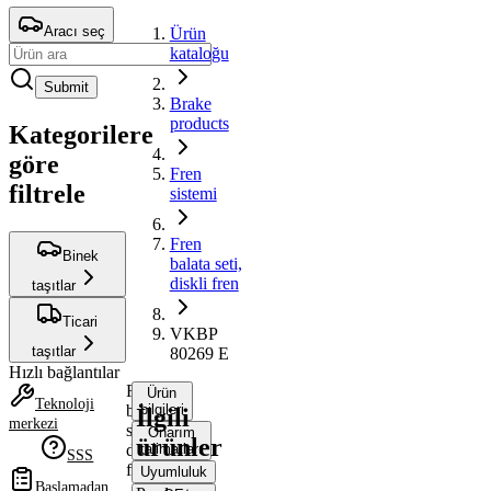
Aracı seç
Ürün
kataloğu
Submit
Brake
products
Kategorilere
göre
Fren
filtrele
sistemi
Fren
Binek
balata seti,
diskli fren
taşıtlar
Ticari
VKBP
taşıtlar
80269 E
Hızlı bağlantılar
Fren
Ürün
Teknoloji
balata
bilgileri
İlgili
merkezi
seti,
Onarım
ürünler
diskli
talimatları
SSS
fren
Uyumluluk
Başlamadan