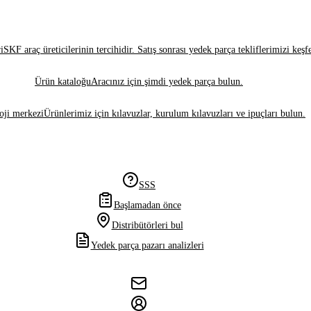
i
SKF araç üreticilerinin tercihidir. Satış sonrası yedek parça tekliflerimizi keşf
Ürün kataloğu
Aracınız için şimdi yedek parça bulun.
oji merkezi
Ürünlerimiz için kılavuzlar, kurulum kılavuzları ve ipuçları bulun.
SSS
Başlamadan önce
Distribütörleri bul
Yedek parça pazarı analizleri