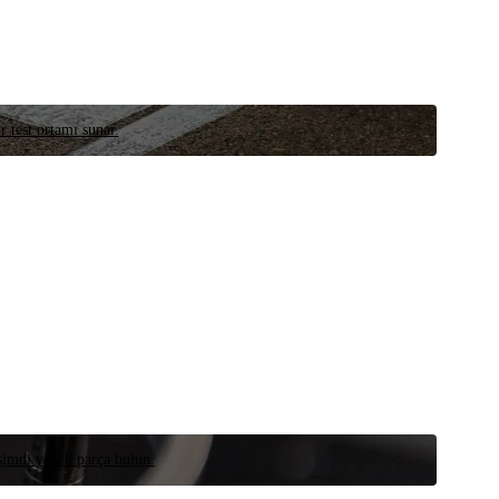
r test ortamı sunar.
 şimdi yedek parça bulun.