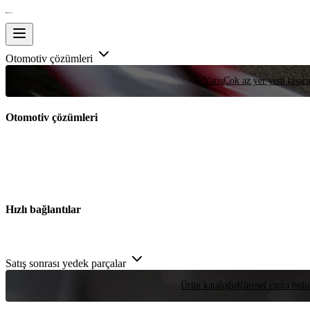
Otomotiv çözümleri
Yarış
Çok az yer yeni tasarım
Otomotiv çözümleri
Hızlı bağlantılar
Satış sonrası yedek parçalar
Ürün kataloğu
Küresel çapta bulu