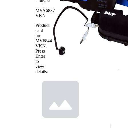
tahliyesi
MVA6837
VKN
Product
card
for
MV6844
VKN
.
Press
Enter
to
view
details.