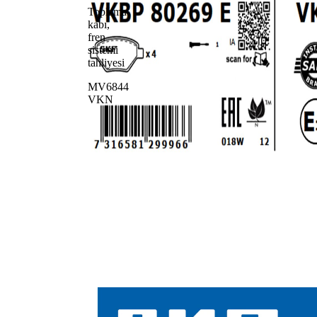
Toplama
kabı,
fren
sistemi
tahliyesi
MV6844
VKN