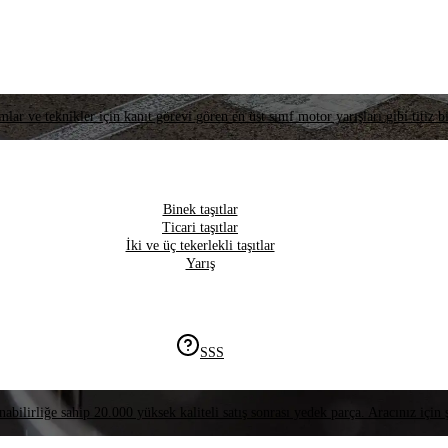
lar ve teknikler için kanıt görevi gören en üst sınıf motor yarışları gibi titiz bi
Binek taşıtlar
Ticari taşıtlar
İki ve üç tekerlekli taşıtlar
Yarış
SSS
nabilirliğe sahip 20.000 yüksek kaliteli satış sonrası yedek parça. Aracınız için