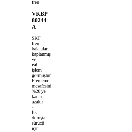
fren
VKBP
80244
A
SKF
fren
balataları
kaplanmış
ve
ısıl
işlem
görmüştür
Frenleme
mesafesini
%20'ye
kadar
azaltır
-
İlk
duruşta
sürücü
için