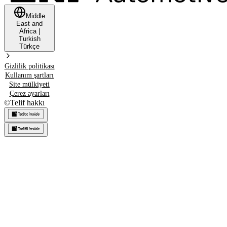
Middle
East and
Africa
|
Turkish
Türkçe
Gizlilik politikası
Kullanım şartları
Site mülkiyeti
Çerez ayarları
©
Telif hakkı