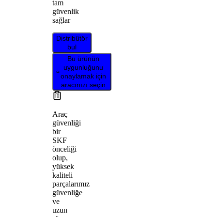
tam
güvenlik
sağlar
Distribütör
bul
Bu ürünün
uygunluğunu
onaylamak için
aracınızı seçin
Araç
güvenliği
bir
SKF
önceliği
olup,
yüksek
kaliteli
parçalarımız
güvenliğe
ve
uzun