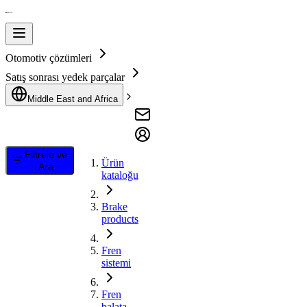
Otomotiv çözümleri
Satış sonrası yedek parçalar
Middle East and Africa
Filtrele ve
Ürün
Ara
kataloğu
Brake
products
Fren
sistemi
Fren
balata