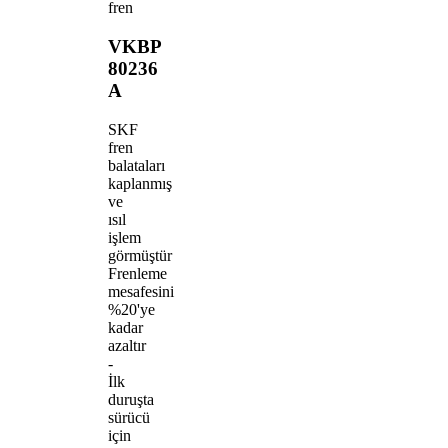
fren
VKBP
80236
A
SKF
fren
balataları
kaplanmış
ve
ısıl
işlem
görmüştür
Frenleme
mesafesini
%20'ye
kadar
azaltır
-
İlk
duruşta
sürücü
için