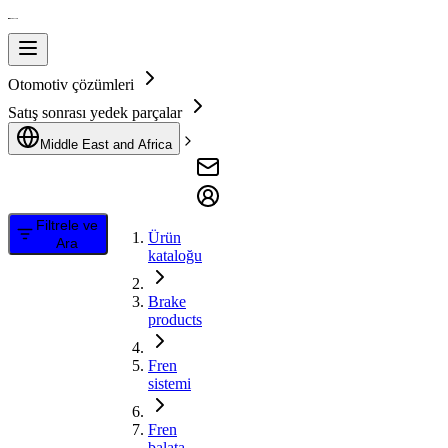
Otomotiv çözümleri
Satış sonrası yedek parçalar
Middle East and Africa
Filtrele ve
Ürün
Ara
kataloğu
Brake
products
Fren
sistemi
Fren
balata