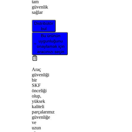
tam
güvenlik
sağlar
Distribütör
bul
Bu ürünün
uygunluğunu
onaylamak için
aracınızı seçin
Araç
güvenliği
bir
SKF
önceliği
olup,
yüksek
kaliteli
parçalarımız
güvenliğe
ve
uzun