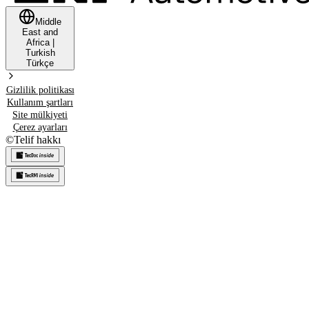
Middle
East and
Africa
|
Turkish
Türkçe
Gizlilik politikası
Kullanım şartları
Site mülkiyeti
Çerez ayarları
©
Telif hakkı