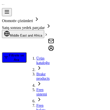
Otomotiv çözümleri
Satış sonrası yedek parçalar
Middle East and Africa
Filtrele ve
Ürün
Ara
kataloğu
Brake
products
Fren
sistemi
Fren
balata