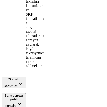
takımları
kullanılarak
ve
SKF
talimatlarına
ve
araç
montaj
talimatlarına
harfiyen
uyularak
bilgili
teknisyenler
tarafından
monte
edilmelidir.
Otomotiv
çözümleri
Satış sonrası
yedek
parçalar