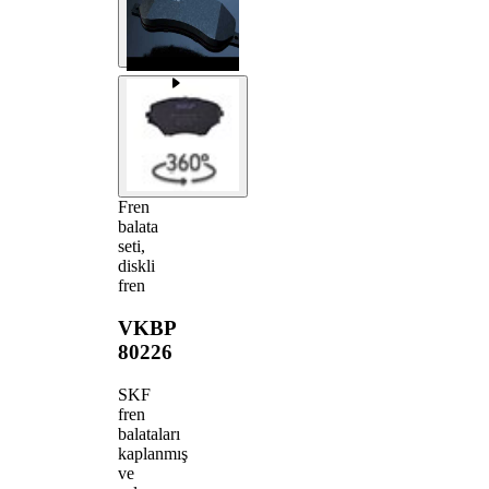
Fren
balata
seti,
diskli
fren
VKBP
80226
SKF
fren
balataları
kaplanmış
ve