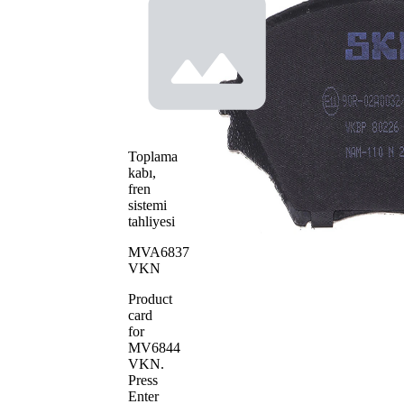
Aşınma ikaz
göstergesi
kontağı
için hazır
değil
Eğitilmiş
Fren balatası
kenarlarla
Fren sistemi
Akebono
WVA numarası
23585
WVA numarası
23586
Toplama
Balata adedi
4
kabı,
fren
sistemi
tahliyesi
MVA6837
VKN
Product
card
for
MV6844
VKN
.
Press
Enter