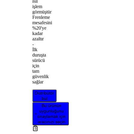
ısıl
işlem
görmüştür
Frenleme
mesafesini
%20'ye
kadar
azaltır
-
İlk
duruşta
sürücü
için
tam
güvenlik
sağlar
Distribütör
bul
Bu ürünün
uygunluğunu
onaylamak için
aracınızı seçin