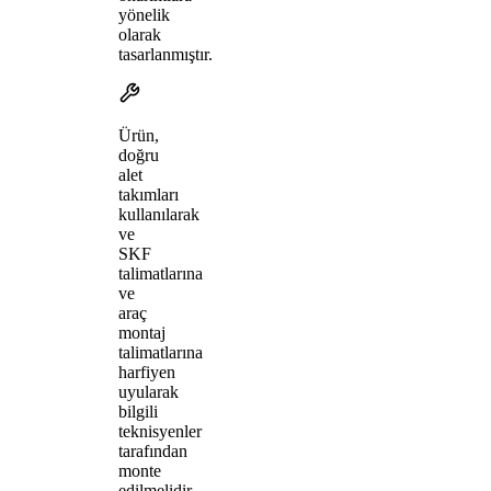
yönelik
olarak
tasarlanmıştır.
Ürün,
doğru
alet
takımları
kullanılarak
ve
SKF
talimatlarına
ve
araç
montaj
talimatlarına
harfiyen
uyularak
bilgili
teknisyenler
tarafından
monte
edilmelidir.