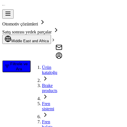
Otomotiv çözümleri
Satış sonrası yedek parçalar
Middle East and Africa
Filtrele ve
Ürün
Ara
kataloğu
Brake
products
Fren
sistemi
Fren
balata