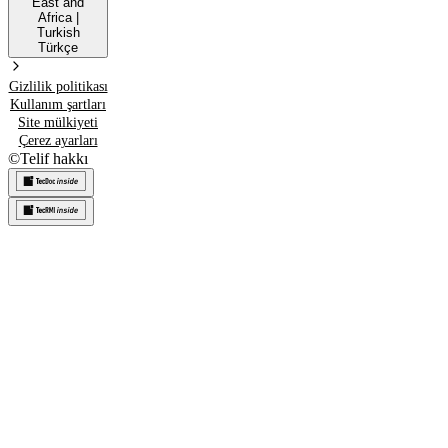
East and
Africa
|
Turkish
Türkçe
Gizlilik politikası
Kullanım şartları
Site mülkiyeti
Çerez ayarları
©
Telif hakkı