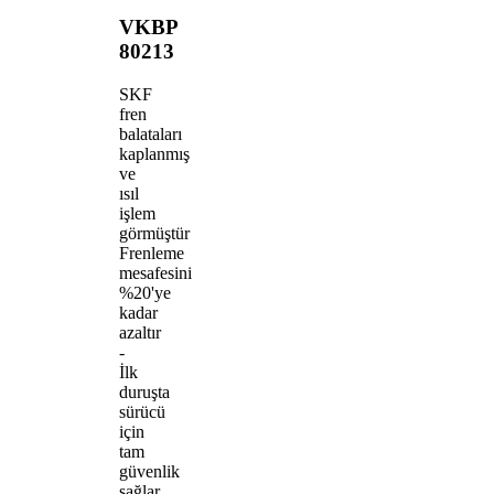
VKBP
80213
SKF
fren
balataları
kaplanmış
ve
ısıl
işlem
görmüştür
Frenleme
mesafesini
%20'ye
kadar
azaltır
-
İlk
duruşta
sürücü
için
tam
güvenlik
sağlar