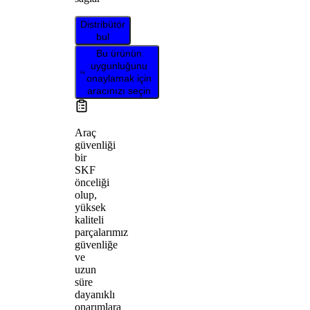
Distribütör
bul
Bu ürünün
uygunluğunu
onaylamak için
aracınızı seçin
Araç
güvenliği
bir
SKF
önceliği
olup,
yüksek
kaliteli
parçalarımız
güvenliğe
ve
uzun
süre
dayanıklı
onarımlara