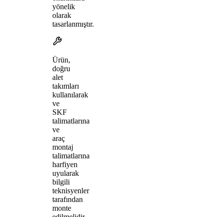
yönelik
olarak
tasarlanmıştır.
Ürün,
doğru
alet
takımları
kullanılarak
ve
SKF
talimatlarına
ve
araç
montaj
talimatlarına
harfiyen
uyularak
bilgili
teknisyenler
tarafından
monte
edilmelidir.