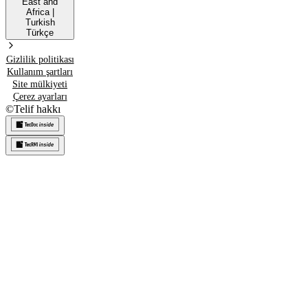
East and
Africa
|
Turkish
Türkçe
Gizlilik politikası
Kullanım şartları
Site mülkiyeti
Çerez ayarları
©
Telif hakkı