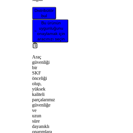
Distribütör
bul
Bu ürünün
uygunluğunu
onaylamak için
aracınızı seçin
Araç
güvenliği
bir
SKF
önceliği
olup,
yüksek
kaliteli
parçalarımız
güvenliğe
ve
uzun
süre
dayanıklı
onarımlara