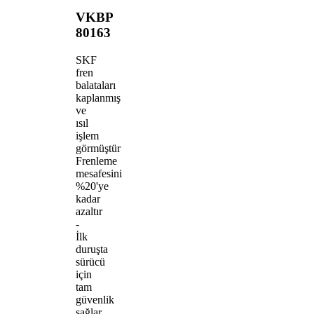
VKBP
80163
SKF
fren
balataları
kaplanmış
ve
ısıl
işlem
görmüştür
Frenleme
mesafesini
%20'ye
kadar
azaltır
-
İlk
duruşta
sürücü
için
tam
güvenlik
sağlar