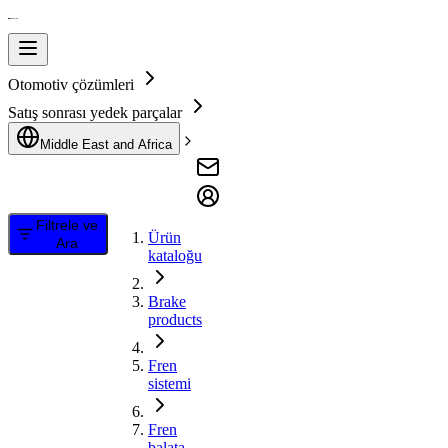
Otomotiv çözümleri
Satış sonrası yedek parçalar
Middle East and Africa
Filtrele ve
Ürün
Ara
kataloğu
Brake
products
Fren
sistemi
Fren
balata