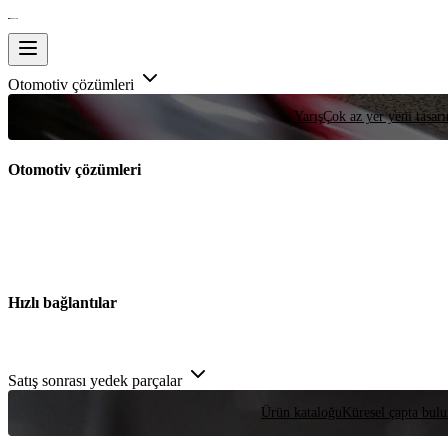
Otomotiv çözümleri
Yarış
Çok az yer yeni tasarım
Otomotiv çözümleri
Hızlı bağlantılar
Satış sonrası yedek parçalar
Ürün kataloğu
Küresel çapta bulu