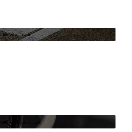
r test ortamı sunar.
 şimdi yedek parça bulun.