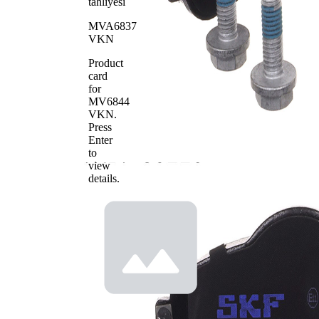
tahliyesi
MVA6837
VKN
Product
card
for
MV6844
VKN
.
Press
Enter
to
view
details.