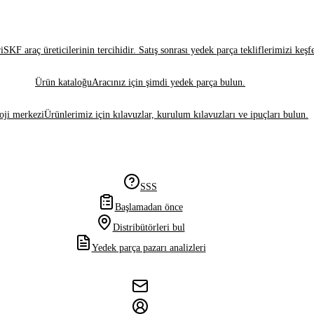
i
SKF araç üreticilerinin tercihidir. Satış sonrası yedek parça tekliflerimizi keşf
Ürün kataloğu
Aracınız için şimdi yedek parça bulun.
oji merkezi
Ürünlerimiz için kılavuzlar, kurulum kılavuzları ve ipuçları bulun.
SSS
Başlamadan önce
Distribütörleri bul
Yedek parça pazarı analizleri