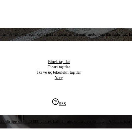
lar ve teknikler için kanıt görevi gören en üst sınıf motor yarışları gibi titiz bi
Binek taşıtlar
Ticari taşıtlar
İki ve üç tekerlekli taşıtlar
Yarış
SSS
nabilirliğe sahip 20.000 yüksek kaliteli satış sonrası yedek parça. Aracınız için