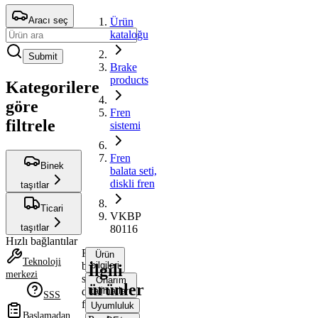
Aracı seç
Ürün
kataloğu
Submit
Brake
products
Kategorilere
göre
Fren
filtrele
sistemi
Fren
Binek
balata seti,
diskli fren
taşıtlar
Ticari
VKBP
taşıtlar
80116
Hızlı bağlantılar
Fren
Ürün
Teknoloji
balata
bilgileri
İlgili
merkezi
seti,
Onarım
ürünler
diskli
talimatları
SSS
fren
Uyumluluk
Başlamadan