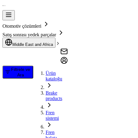
Otomotiv çözümleri
Satış sonrası yedek parçalar
Middle East and Africa
Filtrele ve
Ürün
Ara
kataloğu
Brake
products
Fren
sistemi
Fren
balata