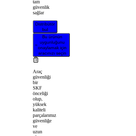
tam
güvenlik
sağlar
Distribütör
bul
Bu ürünün
uygunluğunu
onaylamak için
aracınızı seçin
Araç
güvenliği
bir
SKF
önceliği
olup,
yüksek
kaliteli
parçalarımız
güvenliğe
ve
uzun