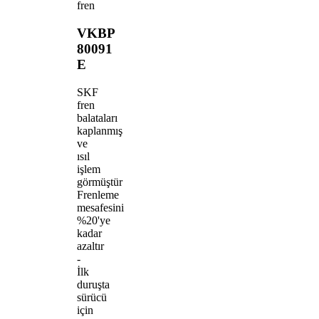
fren
VKBP
80091
E
SKF
fren
balataları
kaplanmış
ve
ısıl
işlem
görmüştür
Frenleme
mesafesini
%20'ye
kadar
azaltır
-
İlk
duruşta
sürücü
için