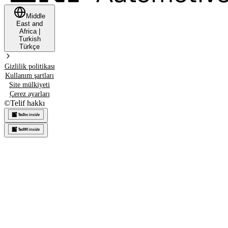
Middle
East and
Africa
|
Turkish
Türkçe
Gizlilik politikası
Kullanım şartları
Site mülkiyeti
Çerez ayarları
©
Telif hakkı