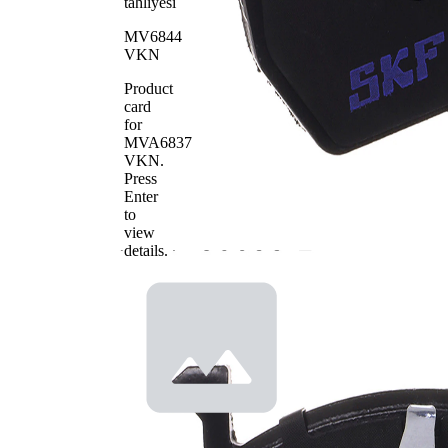
tahliyesi
MV6844
VKN
Product
card
for
MVA6837
VKN
.
Press
Enter
to
view
details.