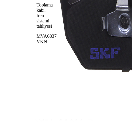
Toplama
kabı,
fren
sistemi
tahliyesi
MVA6837
VKN