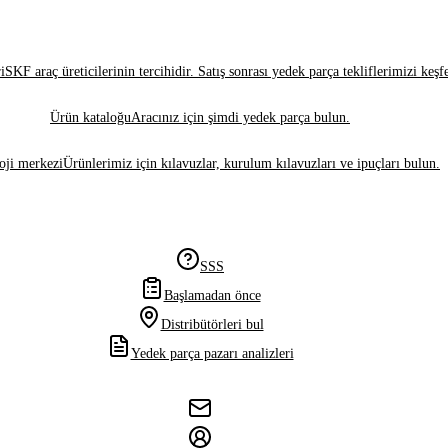
i
SKF araç üreticilerinin tercihidir. Satış sonrası yedek parça tekliflerimizi keşf
Ürün kataloğu
Aracınız için şimdi yedek parça bulun.
oji merkezi
Ürünlerimiz için kılavuzlar, kurulum kılavuzları ve ipuçları bulun.
SSS
Başlamadan önce
Distribütörleri bul
Yedek parça pazarı analizleri