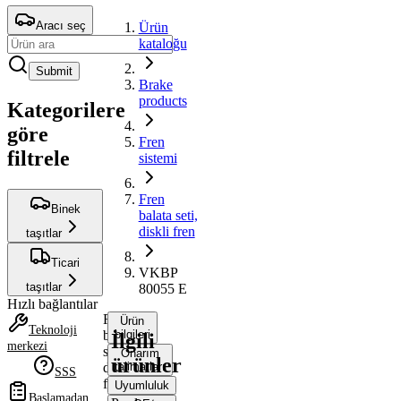
Aracı seç
Ürün
kataloğu
Submit
Brake
products
Kategorilere
göre
Fren
filtrele
sistemi
Fren
Binek
balata seti,
diskli fren
taşıtlar
Ticari
VKBP
taşıtlar
80055 E
Hızlı bağlantılar
Fren
Ürün
Teknoloji
balata
bilgileri
İlgili
merkezi
seti,
Onarım
ürünler
diskli
talimatları
SSS
fren
Uyumluluk
Başlamadan