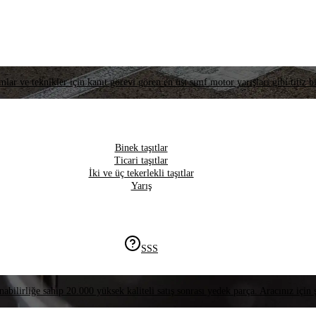
lar ve teknikler için kanıt görevi gören en üst sınıf motor yarışları gibi titiz bi
Binek taşıtlar
Ticari taşıtlar
İki ve üç tekerlekli taşıtlar
Yarış
SSS
nabilirliğe sahip 20.000 yüksek kaliteli satış sonrası yedek parça. Aracınız için