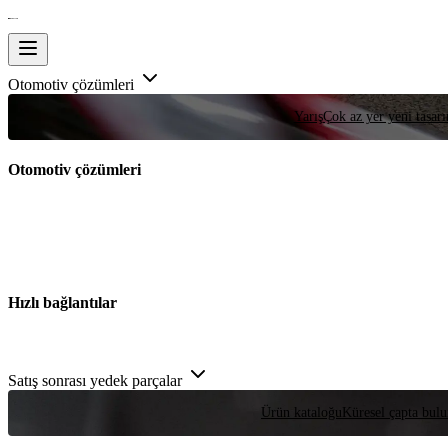
Otomotiv çözümleri
Yarış
Çok az yer yeni tasarım
Otomotiv çözümleri
Hızlı bağlantılar
Satış sonrası yedek parçalar
Ürün kataloğu
Küresel çapta bulu