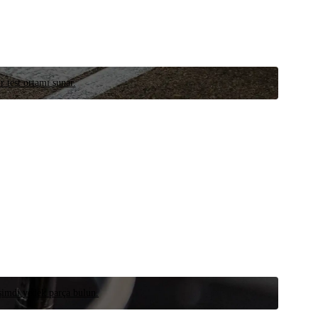
r test ortamı sunar.
 şimdi yedek parça bulun.