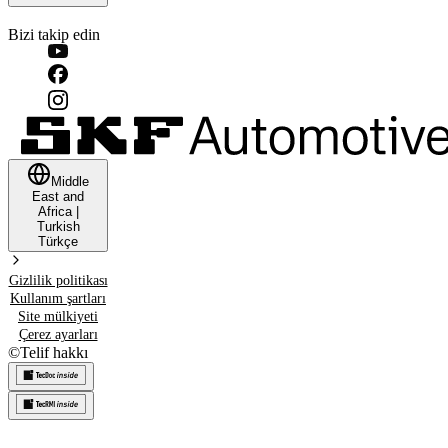
Bizi takip edin
Middle
East and
Africa
|
Turkish
Türkçe
Gizlilik politikası
Kullanım şartları
Site mülkiyeti
Çerez ayarları
©
Telif hakkı