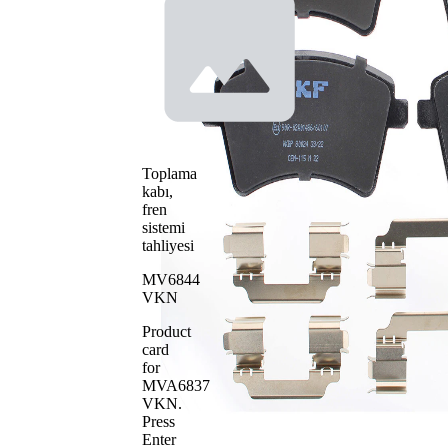
uyarı
Aşınma ikaz
göstergesi
kontağı
için hazır
değil
İlave ürün/İlave
Aksesuar
açıklama
ile
Eğitilmiş
Fren balatası
kenarlarla
Fren sistemi
Bosch
Toplama
WVA numarası
24693
kabı,
fren
Balata adedi
4
sistemi
tahliyesi
MV6844
VKN
Product
card
for
MVA6837
VKN
.
Press
Enter