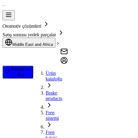
Otomotiv çözümleri
Satış sonrası yedek parçalar
Middle East and Africa
Filtrele ve
Ürün
Ara
kataloğu
Brake
products
Fren
sistemi
Fren
balata