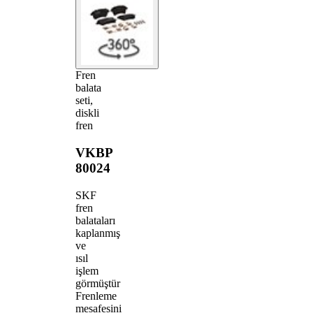
Fren
balata
seti,
diskli
fren
VKBP
80024
SKF
fren
balataları
kaplanmış
ve
ısıl
işlem
görmüştür
Frenleme
mesafesini