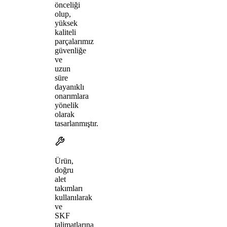
önceliği
olup,
yüksek
kaliteli
parçalarımız
güvenliğe
ve
uzun
süre
dayanıklı
onarımlara
yönelik
olarak
tasarlanmıştır.
Ürün,
doğru
alet
takımları
kullanılarak
ve
SKF
talimatlarına