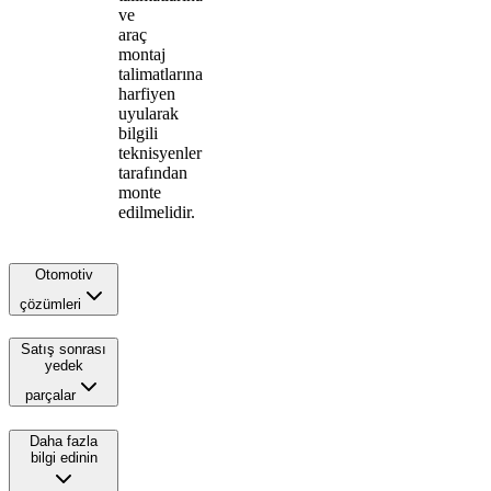
ve
araç
montaj
talimatlarına
harfiyen
uyularak
bilgili
teknisyenler
tarafından
monte
edilmelidir.
Otomotiv
çözümleri
Satış sonrası
yedek
parçalar
Daha fazla
bilgi edinin