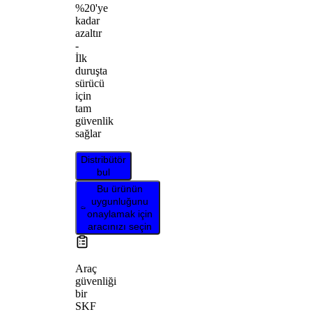
%20'ye
kadar
azaltır
-
İlk
duruşta
sürücü
için
tam
güvenlik
sağlar
Distribütör
bul
Bu ürünün
uygunluğunu
onaylamak için
aracınızı seçin
Araç
güvenliği
bir
SKF