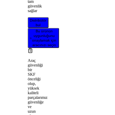
tam
güvenlik
sağlar
Distribütör
bul
Bu ürünün
uygunluğunu
onaylamak için
aracınızı seçin
Araç
güvenliği
bir
SKF
önceliği
olup,
yüksek
kaliteli
parçalarımız
güvenliğe
ve
uzun