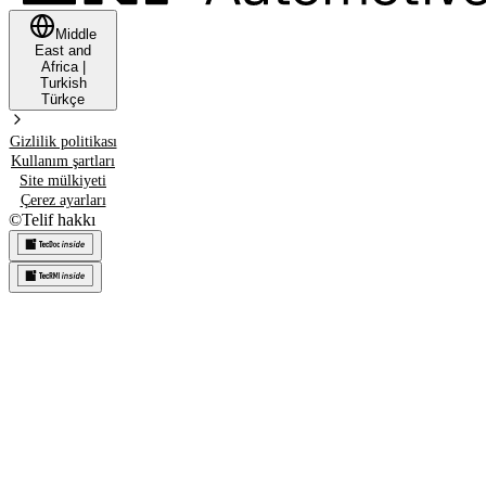
Middle
East and
Africa
|
Turkish
Türkçe
Gizlilik politikası
Kullanım şartları
Site mülkiyeti
Çerez ayarları
©
Telif hakkı