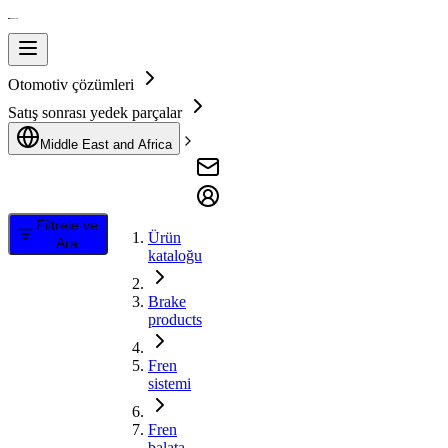
Otomotiv çözümleri
Satış sonrası yedek parçalar
Middle East and Africa
Filtrele ve
Ürün
Ara
kataloğu
Brake
products
Fren
sistemi
Fren
balata