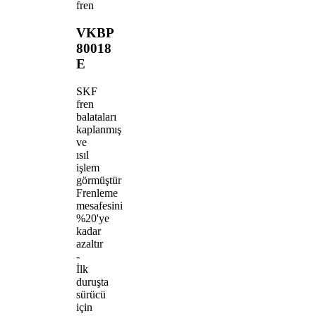
fren
VKBP
80018
E
SKF
fren
balataları
kaplanmış
ve
ısıl
işlem
görmüştür
Frenleme
mesafesini
%20'ye
kadar
azaltır
-
İlk
duruşta
sürücü
için