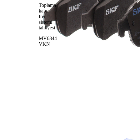
Toplama
kabı,
fren
sistemi
tahliyesi
MV6844
VKN