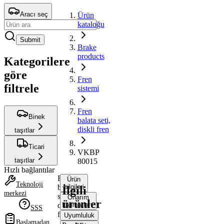
Aracı seç
Ürün
kataloğu
Submit
Brake
products
Kategorilere
göre
Fren
filtrele
sistemi
Fren
Binek
balata seti,
diskli fren
taşıtlar
Ticari
VKBP
taşıtlar
80015
Hızlı bağlantılar
Fren
Ürün
Teknoloji
balata
bilgileri
İlgili
merkezi
seti,
Onarım
ürünler
diskli
talimatları
SSS
fren
Uyumluluk
Başlamadan