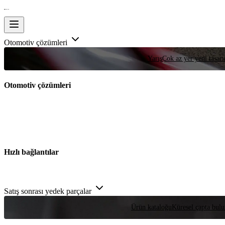
Otomotiv çözümleri
Yarış
Çok az yer yeni tasarım
Otomotiv çözümleri
Hızlı bağlantılar
Satış sonrası yedek parçalar
Ürün kataloğu
Küresel çapta bulu