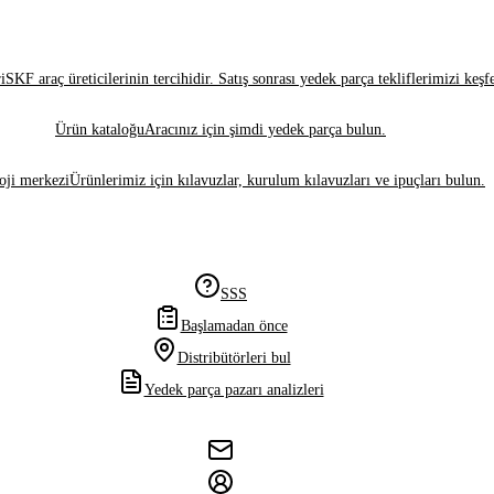
i
SKF araç üreticilerinin tercihidir. Satış sonrası yedek parça tekliflerimizi keşf
Ürün kataloğu
Aracınız için şimdi yedek parça bulun.
oji merkezi
Ürünlerimiz için kılavuzlar, kurulum kılavuzları ve ipuçları bulun.
SSS
Başlamadan önce
Distribütörleri bul
Yedek parça pazarı analizleri