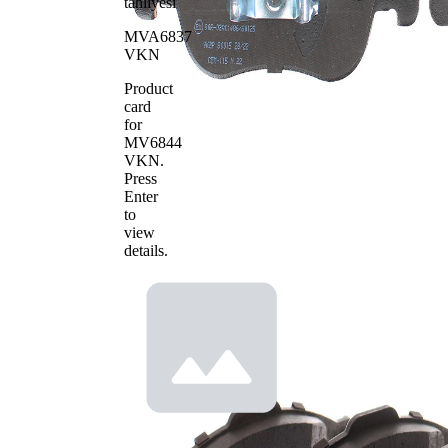
tahliyesi
Balata adedi
4
MVA6837
VKN
Product
card
for
MV6844
VKN
.
Press
Enter
to
view
details.