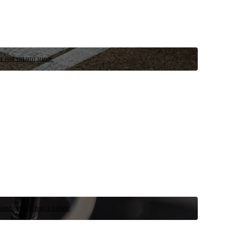
r test ortamı sunar.
 şimdi yedek parça bulun.