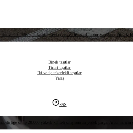
lar ve teknikler için kanıt görevi gören en üst sınıf motor yarışları gibi titiz bi
Binek taşıtlar
Ticari taşıtlar
İki ve üç tekerlekli taşıtlar
Yarış
SSS
nabilirliğe sahip 20.000 yüksek kaliteli satış sonrası yedek parça. Aracınız için