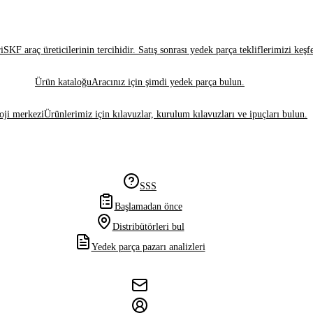
i
SKF araç üreticilerinin tercihidir. Satış sonrası yedek parça tekliflerimizi keşf
Ürün kataloğu
Aracınız için şimdi yedek parça bulun.
oji merkezi
Ürünlerimiz için kılavuzlar, kurulum kılavuzları ve ipuçları bulun.
SSS
Başlamadan önce
Distribütörleri bul
Yedek parça pazarı analizleri