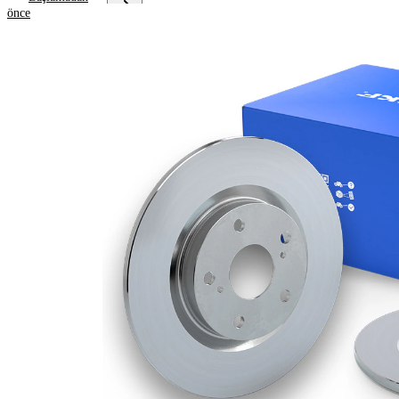
önce
Ürün bilgileri
Özellik
Değer
Yükseklik
54,7 mm
Fren diski
dolu
türü
Fren diski
10 mm
kalınlığı
Asgari
8 mm
kalınlık
Deliklerin
3
sayısı
Dış çap
302 mm
Delik sayısı
5
Merkezleme
76 mm
çapı
Delik
114,3 mm
çemberi-Ø
Üst yüzey
Kaplamalı