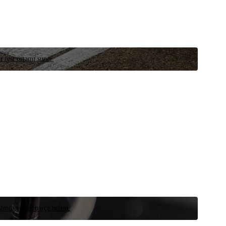
r test ortamı sunar.
 şimdi yedek parça bulun.