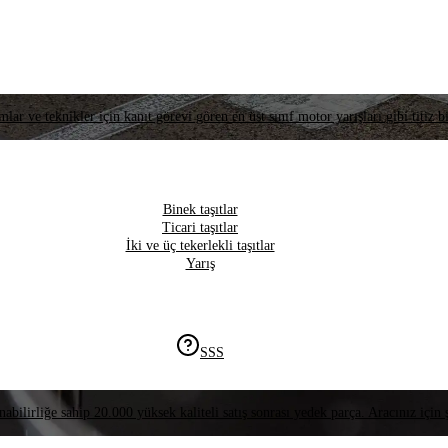
lar ve teknikler için kanıt görevi gören en üst sınıf motor yarışları gibi titiz bi
Binek taşıtlar
Ticari taşıtlar
İki ve üç tekerlekli taşıtlar
Yarış
SSS
nabilirliğe sahip 20.000 yüksek kaliteli satış sonrası yedek parça. Aracınız için