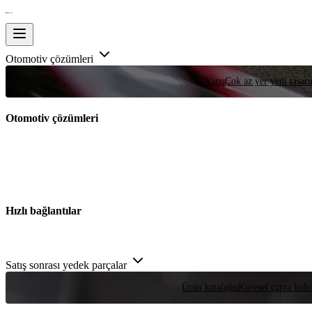
Otomotiv çözümleri
Yarış
Çok az yer yeni tasarım
Otomotiv çözümleri
Hızlı bağlantılar
Satış sonrası yedek parçalar
Ürün kataloğu
Küresel çapta bulu