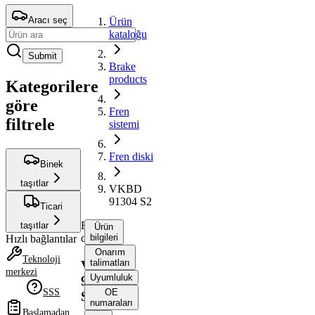
Aracı seç
Ürün
kataloğu
Submit
Brake
products
Kategorilere
göre
Fren
filtrele
sistemi
Fren diski
Binek
taşıtlar
VKBD
91304 S2
Ticari
Fren
taşıtlar
Ürün
diski
bilgileri
Hızlı bağlantılar
Onarım
Teknoloji
talimatları
VKBD
merkezi
Uyumluluk
91304
SSS
OE
S2
numaraları
Başlamadan