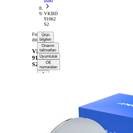
VKBD
91062
S2
Fren
Ürün
diski
bilgileri
Onarım
talimatları
VKBD
Uyumluluk
91062
OE
S2
numaraları
Ürün bilgileri
Özellik
Değer
Yükseklik
39,5 mm
Fren diski
dolu
türü
Fren diski
10 mm
kalınlığı
Asgari
8 mm
kalınlık