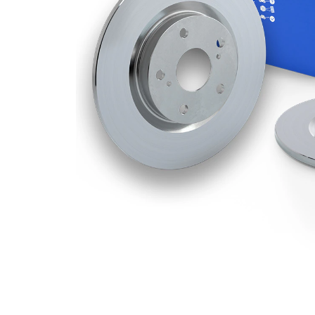
Deliklerin
1
sayısı
Dış çap
278 mm
Delik sayısı
5
Merkezleme
68 mm
çapı
Delik
114,3 mm
çemberi-Ø
Üst yüzey
Kaplamalı