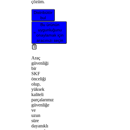
çözüm.
Distribütör
bul
Bu ürünün
uygunluğunu
onaylamak için
aracınızı seçin
Araç
güvenliği
bir
SKF
önceliği
olup,
yüksek
kaliteli
parçalarımız
güvenliğe
ve
uzun
süre
dayanıklı