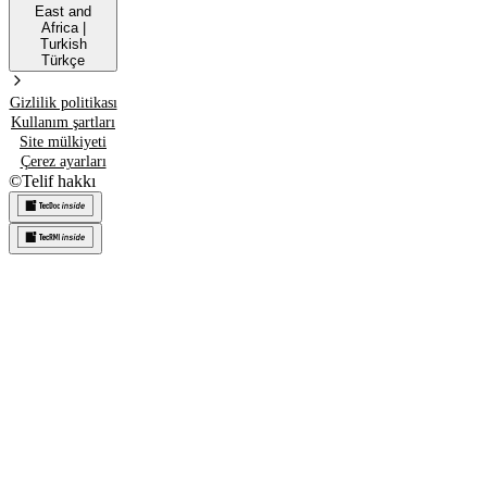
East and
Africa
|
Turkish
Türkçe
Gizlilik politikası
Kullanım şartları
Site mülkiyeti
Çerez ayarları
©
Telif hakkı