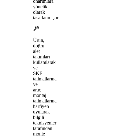
onarımlara
yönelik
olarak
tasarlanmıştır.
Ürün,
doğru
alet
takımları
kullanılarak
ve
SKF
talimatlarına
ve
araç
montaj
talimatlarına
harfiyen
uyularak
bilgili
teknisyenler
tarafından
monte