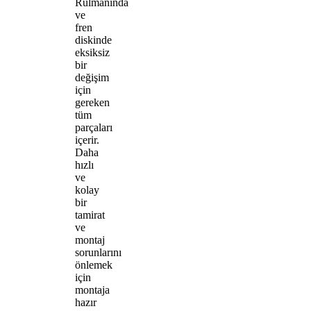
Rulmanında
ve
fren
diskinde
eksiksiz
bir
değişim
için
gereken
tüm
parçaları
içerir.
Daha
hızlı
ve
kolay
bir
tamirat
ve
montaj
sorunlarını
önlemek
için
montaja
hazır