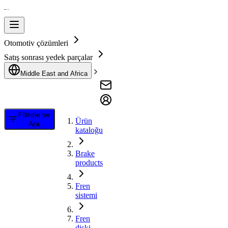
Otomotiv çözümleri
Satış sonrası yedek parçalar
Middle East and Africa
Filtrele ve
Ürün
Ara
kataloğu
Brake
products
Fren
sistemi
Fren
diski