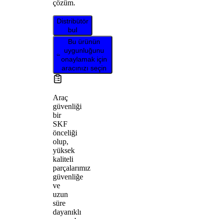
çözüm.
Distribütör
bul
Bu ürünün
uygunluğunu
onaylamak için
aracınızı seçin
Araç
güvenliği
bir
SKF
önceliği
olup,
yüksek
kaliteli
parçalarımız
güvenliğe
ve
uzun
süre
dayanıklı