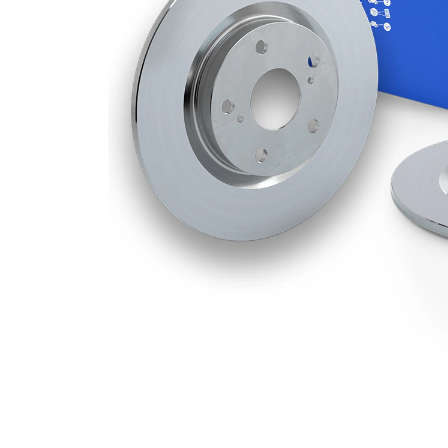
Dış çap
288 mm
Delik sayısı
5
Merkezleme
55,1 mm
çapı
Delik
100 mm
çemberi-Ø
Üst yüzey
Kaplamalı