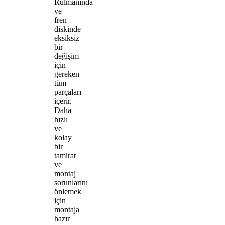
Rulmanında
ve
fren
diskinde
eksiksiz
bir
değişim
için
gereken
tüm
parçaları
içerir.
Daha
hızlı
ve
kolay
bir
tamirat
ve
montaj
sorunlarını
önlemek
için
montaja
hazır