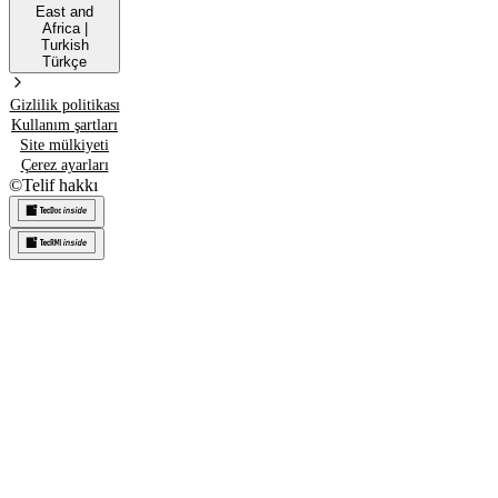
East and
Africa
|
Turkish
Türkçe
Gizlilik politikası
Kullanım şartları
Site mülkiyeti
Çerez ayarları
©
Telif hakkı