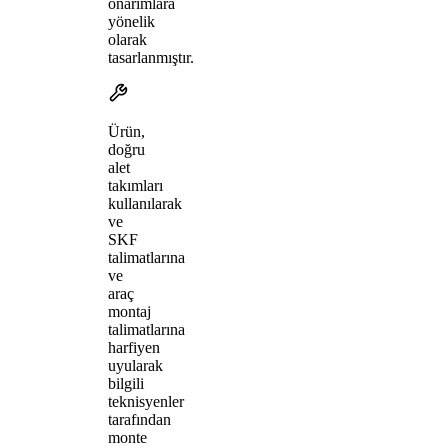
onarımlara
yönelik
olarak
tasarlanmıştır.
Ürün,
doğru
alet
takımları
kullanılarak
ve
SKF
talimatlarına
ve
araç
montaj
talimatlarına
harfiyen
uyularak
bilgili
teknisyenler
tarafından
monte