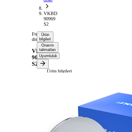
VKBD
90969
S2
Fren
Ürün
diski
bilgileri
Onarım
talimatları
VKBD
Uyumluluk
90969
S2
Ürün bilgileri
Özellik
Değer
Yükseklik
64,7 mm
Fren diski
dolu
türü
Fren diski
10 mm
kalınlığı
Asgari
8,5 mm
kalınlık
Deliklerin
3
sayısı