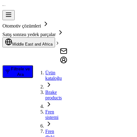
Otomotiv çözümleri
Satış sonrası yedek parçalar
Middle East and Africa
Filtrele ve
Ürün
Ara
kataloğu
Brake
products
Fren
sistemi
Fren
diski