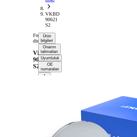
VKBD
90621
S2
Fren
Ürün
diski
bilgileri
Onarım
talimatları
VKBD
Uyumluluk
90621
OE
S2
numaraları
Ürün bilgileri
Özellik
Değer
Yükseklik
61 mm
Fren diski
dolu
türü
Fren diski
9,1 mm
kalınlığı
Asgari
8 mm
kalınlık