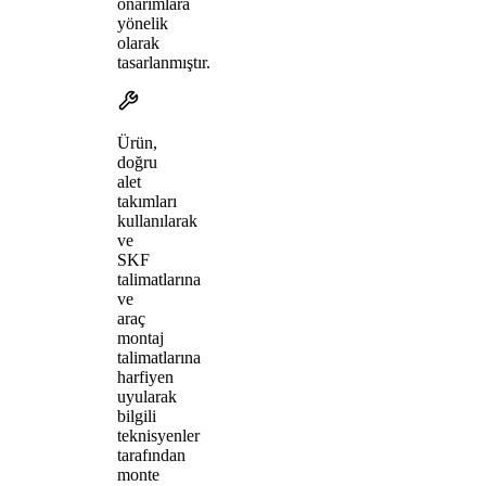
onarımlara
yönelik
olarak
tasarlanmıştır.
Ürün,
doğru
alet
takımları
kullanılarak
ve
SKF
talimatlarına
ve
araç
montaj
talimatlarına
harfiyen
uyularak
bilgili
teknisyenler
tarafından
monte