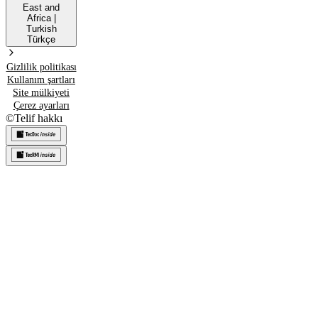
East and
Africa
|
Turkish
Türkçe
Gizlilik politikası
Kullanım şartları
Site mülkiyeti
Çerez ayarları
©
Telif hakkı