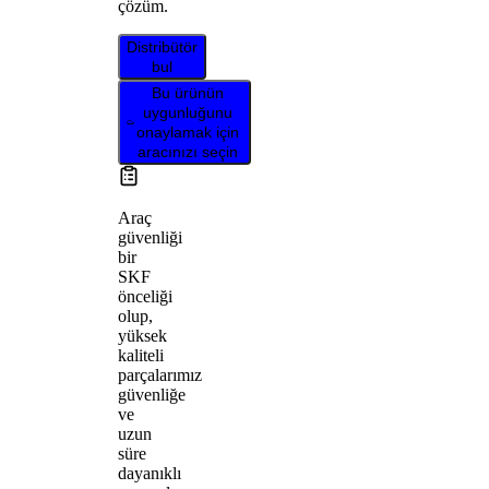
çözüm.
Distribütör
bul
Bu ürünün
uygunluğunu
onaylamak için
aracınızı seçin
Araç
güvenliği
bir
SKF
önceliği
olup,
yüksek
kaliteli
parçalarımız
güvenliğe
ve
uzun
süre
dayanıklı