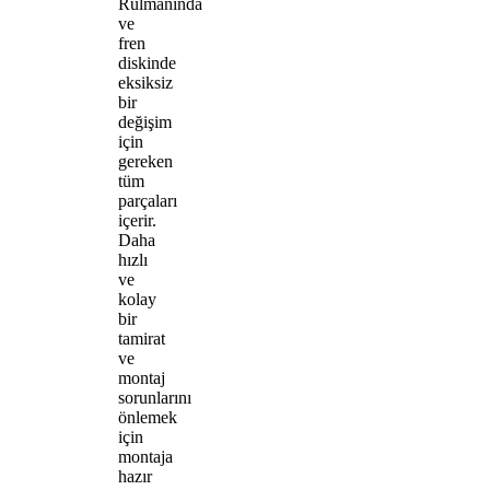
Rulmanında
ve
fren
diskinde
eksiksiz
bir
değişim
için
gereken
tüm
parçaları
içerir.
Daha
hızlı
ve
kolay
bir
tamirat
ve
montaj
sorunlarını
önlemek
için
montaja
hazır