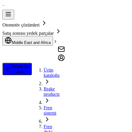
Otomotiv çözümleri
Satış sonrası yedek parçalar
Middle East and Africa
Filtrele ve
Ürün
Ara
kataloğu
Brake
products
Fren
sistemi
Fren
diski