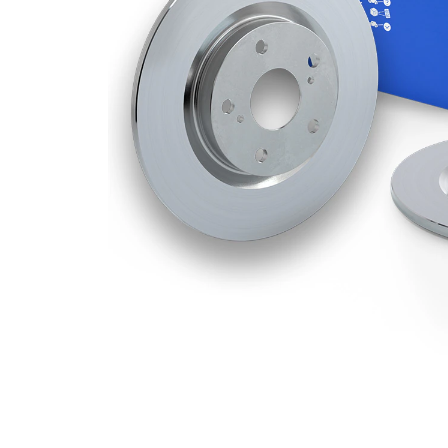
Deliklerin
5
sayısı
Dış çap
282 mm
Delik sayısı
5
Merkezleme
64,1 mm
çapı
Delik
114,3 mm
çemberi-Ø
Üst yüzey
Kaplamalı