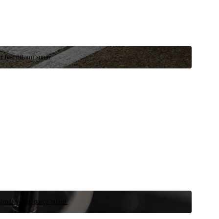
r test ortamı sunar.
 şimdi yedek parça bulun.