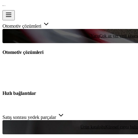
Otomotiv çözümleri
Yarış
Çok az yer yeni tasarım
Otomotiv çözümleri
Hızlı bağlantılar
Satış sonrası yedek parçalar
Ürün kataloğu
Küresel çapta bulu