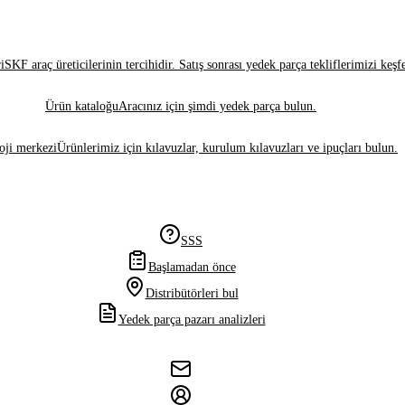
i
SKF araç üreticilerinin tercihidir. Satış sonrası yedek parça tekliflerimizi keşf
Ürün kataloğu
Aracınız için şimdi yedek parça bulun.
oji merkezi
Ürünlerimiz için kılavuzlar, kurulum kılavuzları ve ipuçları bulun.
SSS
Başlamadan önce
Distribütörleri bul
Yedek parça pazarı analizleri