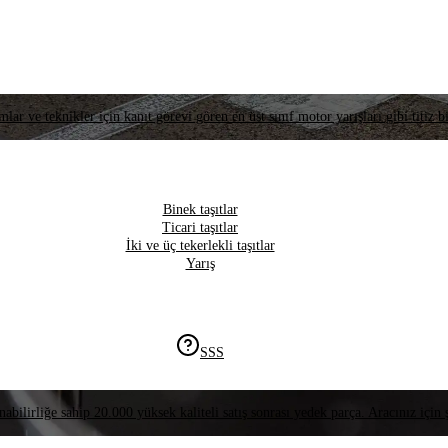
lar ve teknikler için kanıt görevi gören en üst sınıf motor yarışları gibi titiz bi
Binek taşıtlar
Ticari taşıtlar
İki ve üç tekerlekli taşıtlar
Yarış
SSS
nabilirliğe sahip 20.000 yüksek kaliteli satış sonrası yedek parça. Aracınız için