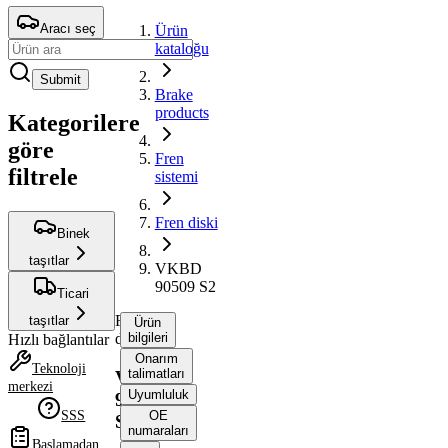
Aracı seç
Ürün
kataloğu
Submit
Brake
products
Kategorilere
göre
Fren
filtrele
sistemi
Fren diski
Binek
taşıtlar
VKBD
90509 S2
Ticari
Fren
taşıtlar
Ürün
diski
bilgileri
Hızlı bağlantılar
Onarım
Teknoloji
talimatları
VKBD
merkezi
Uyumluluk
90509
SSS
OE
S2
numaraları
Başlamadan