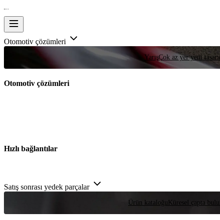
Otomotiv çözümleri
Yarış
Çok az yer yeni tasarım
Otomotiv çözümleri
Hızlı bağlantılar
Satış sonrası yedek parçalar
Ürün kataloğu
Küresel çapta bulu