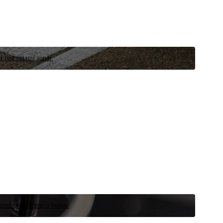
r test ortamı sunar.
 şimdi yedek parça bulun.