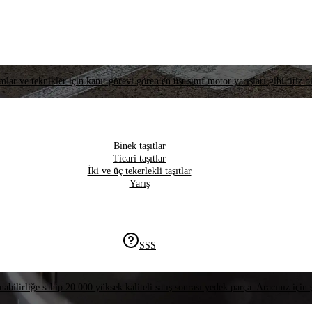
lar ve teknikler için kanıt görevi gören en üst sınıf motor yarışları gibi titiz bi
Binek taşıtlar
Ticari taşıtlar
İki ve üç tekerlekli taşıtlar
Yarış
SSS
nabilirliğe sahip 20.000 yüksek kaliteli satış sonrası yedek parça. Aracınız için