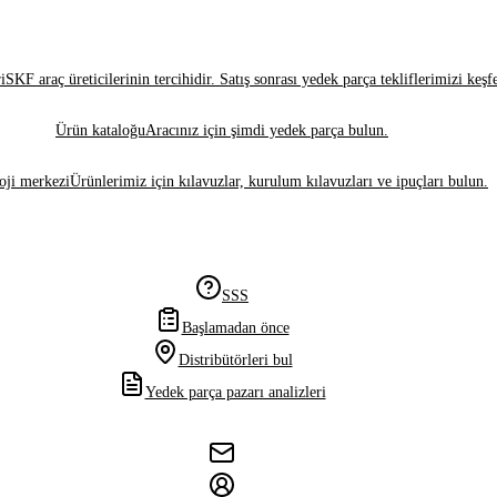
i
SKF araç üreticilerinin tercihidir. Satış sonrası yedek parça tekliflerimizi keşf
Ürün kataloğu
Aracınız için şimdi yedek parça bulun.
oji merkezi
Ürünlerimiz için kılavuzlar, kurulum kılavuzları ve ipuçları bulun.
SSS
Başlamadan önce
Distribütörleri bul
Yedek parça pazarı analizleri