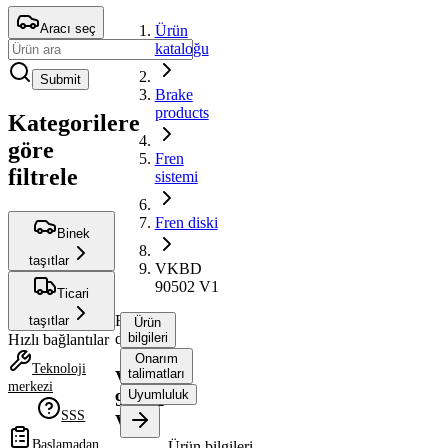
Aracı seç
Ürün
kataloğu
Submit
Brake
products
Kategorilere
göre
Fren
filtrele
sistemi
Fren diski
Binek
taşıtlar
VKBD
90502 V1
Ticari
Fren
taşıtlar
Ürün
diski
bilgileri
Hızlı bağlantılar
Onarım
Teknoloji
talimatları
VKBD
merkezi
Uyumluluk
90502
SSS
V1
Başlamadan
Ürün bilgileri