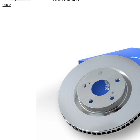
önce
Özellik
Değer
Yükseklik
74,4 mm
Fren diski
içten
türü
havalandırmalı
Fren diski
18 mm
kalınlığı
Asgari
16 mm
kalınlık
Deliklerin
3
sayısı
Dış çap
332 mm
Delik sayısı
6
Merkezleme
94 mm
çapı
Delik
139,7 mm
çemberi-Ø
Üst yüzey
Kaplamalı