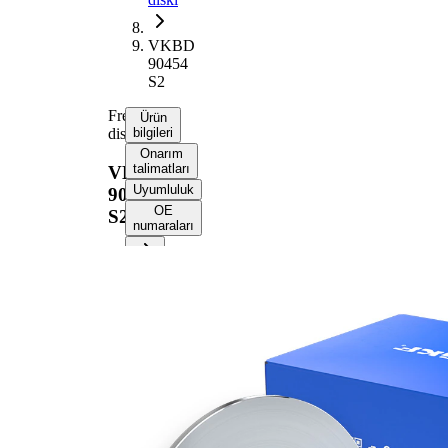
VKBD
90454
S2
Fren
Ürün
diski
bilgileri
Onarım
talimatları
VKBD
Uyumluluk
90454
OE
S2
numaraları
Ürün bilgileri
Özellik
Değer
Yükseklik
65,2 mm
Fren diski
dolu
türü
Fren diski
10 mm
kalınlığı
Asgari
8 mm
kalınlık