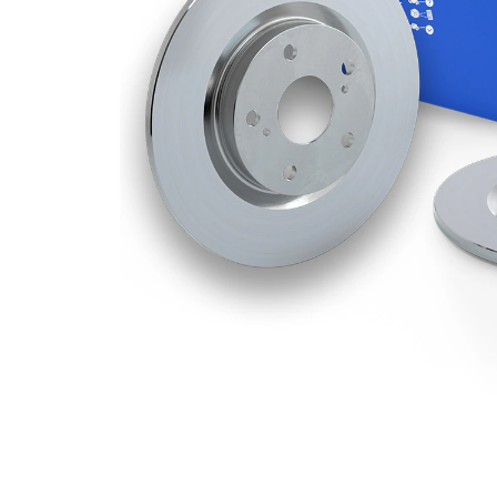
Deliklerin
1
sayısı
Dış çap
280 mm
Delik sayısı
5
Merkezleme
67,1 mm
çapı
Delik
112 mm
çemberi-Ø
Üst yüzey
Kaplamalı