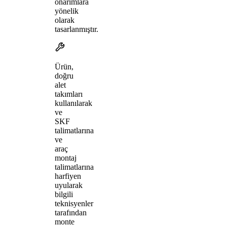
onarımlara
yönelik
olarak
tasarlanmıştır.
Ürün,
doğru
alet
takımları
kullanılarak
ve
SKF
talimatlarına
ve
araç
montaj
talimatlarına
harfiyen
uyularak
bilgili
teknisyenler
tarafından
monte