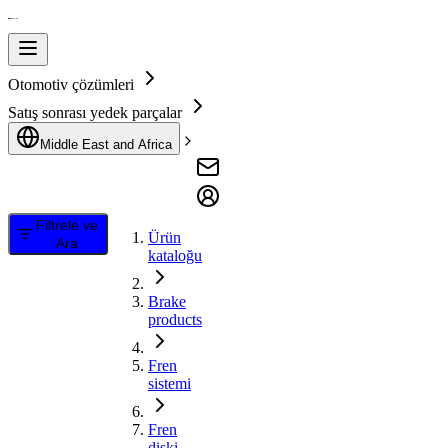
Otomotiv çözümleri
Satış sonrası yedek parçalar
Middle East and Africa
Filtrele ve
Ürün
Ara
kataloğu
Brake
products
Fren
sistemi
Fren
diski