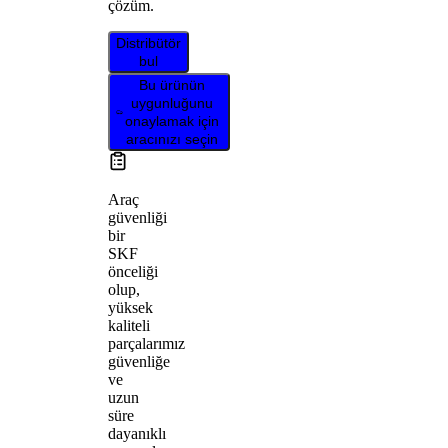
çözüm.
Distribütör
bul
Bu ürünün
uygunluğunu
onaylamak için
aracınızı seçin
Araç
güvenliği
bir
SKF
önceliği
olup,
yüksek
kaliteli
parçalarımız
güvenliğe
ve
uzun
süre
dayanıklı