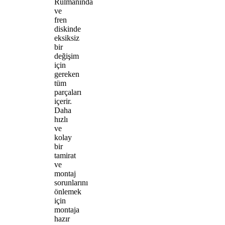
Rulmanında
ve
fren
diskinde
eksiksiz
bir
değişim
için
gereken
tüm
parçaları
içerir.
Daha
hızlı
ve
kolay
bir
tamirat
ve
montaj
sorunlarını
önlemek
için
montaja
hazır