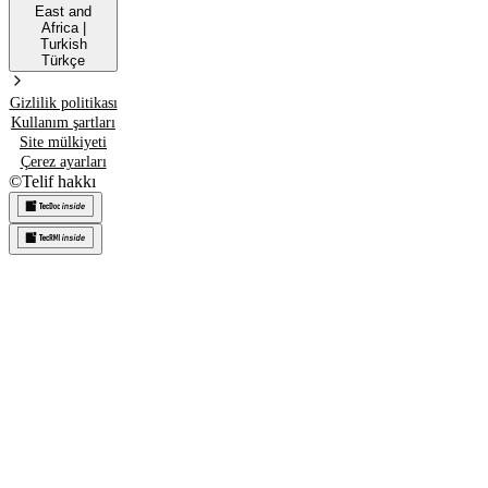
East and
Africa
|
Turkish
Türkçe
Gizlilik politikası
Kullanım şartları
Site mülkiyeti
Çerez ayarları
©
Telif hakkı