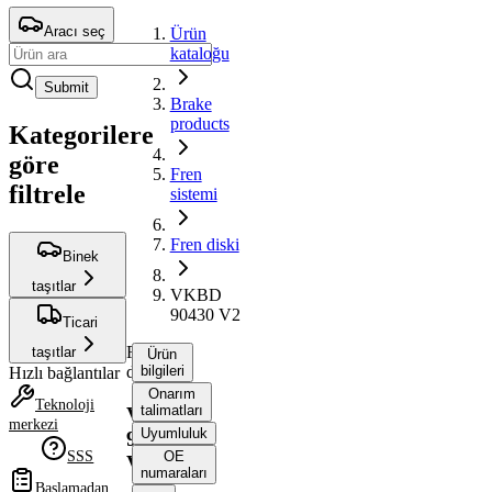
Aracı seç
Ürün
kataloğu
Submit
Brake
products
Kategorilere
göre
Fren
filtrele
sistemi
Fren diski
Binek
taşıtlar
VKBD
90430 V2
Ticari
Fren
taşıtlar
Ürün
diski
bilgileri
Hızlı bağlantılar
Onarım
Teknoloji
talimatları
VKBD
merkezi
Uyumluluk
90430
SSS
OE
V2
numaraları
Başlamadan