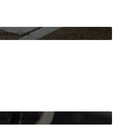
r test ortamı sunar.
 şimdi yedek parça bulun.