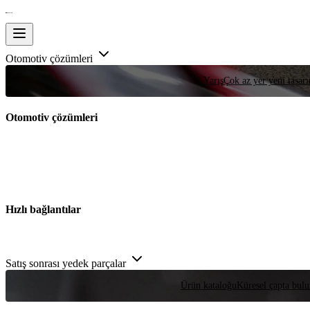
Otomotiv çözümleri
Yarış
Çok az yer yeni tasarım
Otomotiv çözümleri
Hızlı bağlantılar
Satış sonrası yedek parçalar
Ürün kataloğu
Küresel çapta bulu