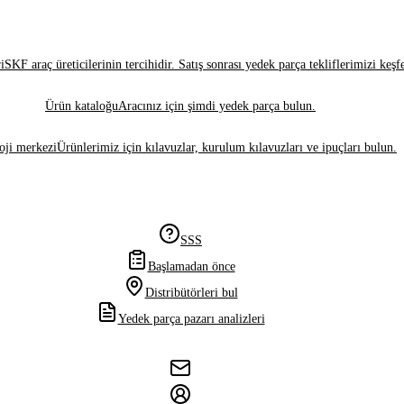
i
SKF araç üreticilerinin tercihidir. Satış sonrası yedek parça tekliflerimizi keşf
Ürün kataloğu
Aracınız için şimdi yedek parça bulun.
oji merkezi
Ürünlerimiz için kılavuzlar, kurulum kılavuzları ve ipuçları bulun.
SSS
Başlamadan önce
Distribütörleri bul
Yedek parça pazarı analizleri