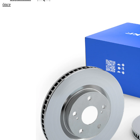
önce
Ürün bilgileri
Özellik
Değer
Yükseklik
68 mm
Fren diski
içten
türü
havalandırmalı
Fren diski
18 mm
kalınlığı
Asgari
16 mm
kalınlık
Deliklerin
8
sayısı
Dış çap
312 mm
Delik sayısı
6
Merkezleme
108 mm
çapı
Delik
139,7 mm
çemberi-Ø
Üst yüzey
Kaplamalı