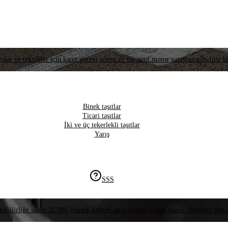
lar ve teknikler için kanıt görevi gören en üst sınıf motor yarışları gibi titiz bi
Binek taşıtlar
Ticari taşıtlar
İki ve üç tekerlekli taşıtlar
Yarış
SSS
nabilirliğe sahip 20.000 yüksek kaliteli satış sonrası yedek parça. Aracınız için