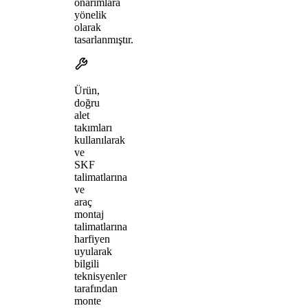
onarımlara
yönelik
olarak
tasarlanmıştır.
Ürün,
doğru
alet
takımları
kullanılarak
ve
SKF
talimatlarına
ve
araç
montaj
talimatlarına
harfiyen
uyularak
bilgili
teknisyenler
tarafından
monte