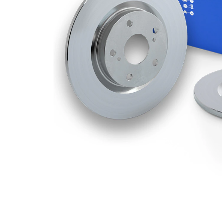
Deliklerin
2
sayısı
Dış çap
278 mm
Delik sayısı
4
Merkezleme
55 mm
çapı
Delik
100 mm
çemberi-Ø
Üst yüzey
Kaplamalı