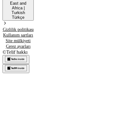
East and
Africa
|
Turkish
Türkçe
Gizlilik politikası
Kullanım şartları
Site mülkiyeti
Çerez ayarları
©
Telif hakkı