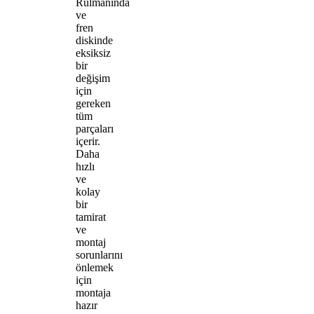
Rulmanında
ve
fren
diskinde
eksiksiz
bir
değişim
için
gereken
tüm
parçaları
içerir.
Daha
hızlı
ve
kolay
bir
tamirat
ve
montaj
sorunlarını
önlemek
için
montaja
hazır