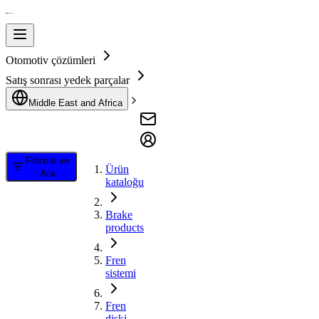
Otomotiv çözümleri
Satış sonrası yedek parçalar
Middle East and Africa
Filtrele ve
Ürün
Ara
kataloğu
Brake
products
Fren
sistemi
Fren
diski