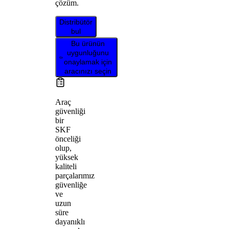
çözüm.
Distribütör
bul
Bu ürünün
uygunluğunu
onaylamak için
aracınızı seçin
Araç
güvenliği
bir
SKF
önceliği
olup,
yüksek
kaliteli
parçalarımız
güvenliğe
ve
uzun
süre
dayanıklı