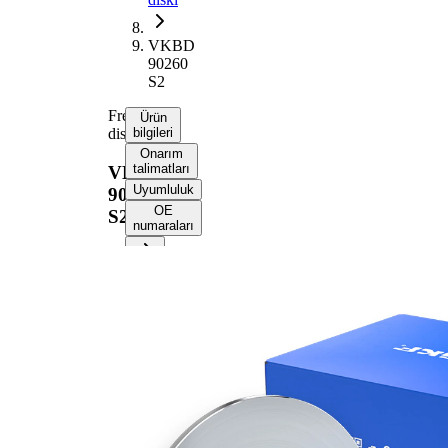
VKBD
90260
S2
Fren
Ürün
diski
bilgileri
Onarım
talimatları
VKBD
Uyumluluk
90260
OE
S2
numaraları
Ürün bilgileri
Özellik
Değer
Yükseklik
25 mm
Fren diski
dolu
türü
Fren diski
9 mm
kalınlığı
Asgari
7 mm
kalınlık