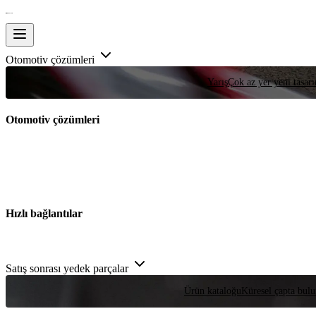
Otomotiv çözümleri
Yarış
Çok az yer yeni tasarım
Otomotiv çözümleri
Hızlı bağlantılar
Satış sonrası yedek parçalar
Ürün kataloğu
Küresel çapta bulu