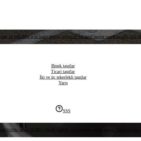
lar ve teknikler için kanıt görevi gören en üst sınıf motor yarışları gibi titiz bi
Binek taşıtlar
Ticari taşıtlar
İki ve üç tekerlekli taşıtlar
Yarış
SSS
nabilirliğe sahip 20.000 yüksek kaliteli satış sonrası yedek parça. Aracınız için