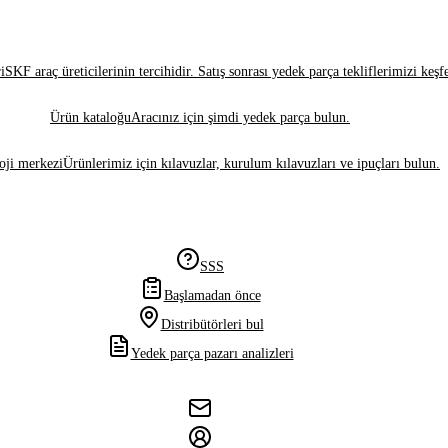
i
SKF araç üreticilerinin tercihidir. Satış sonrası yedek parça tekliflerimizi keşf
Ürün kataloğu
Aracınız için şimdi yedek parça bulun.
oji merkezi
Ürünlerimiz için kılavuzlar, kurulum kılavuzları ve ipuçları bulun.
SSS
Başlamadan önce
Distribütörleri bul
Yedek parça pazarı analizleri