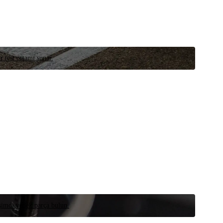
r test ortamı sunar.
 şimdi yedek parça bulun.