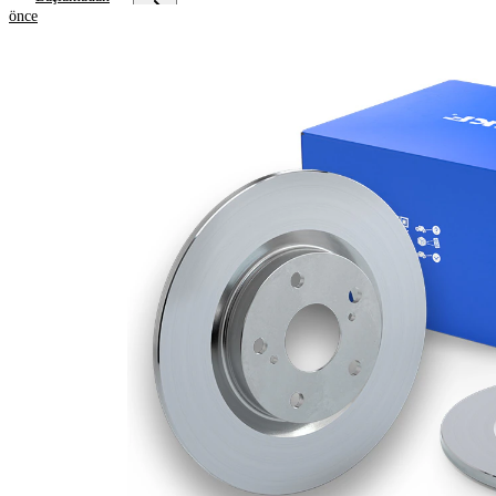
önce
Ürün bilgileri
Özellik
Değer
Yükseklik
61,1 mm
Fren diski
dolu
türü
Fren diski
10,1 mm
kalınlığı
Asgari
8,4 mm
kalınlık
Deliklerin
3
sayısı
Dış çap
284 mm
Delik sayısı
5
Merkezleme
76 mm
çapı
Delik
114,3 mm
çemberi-Ø
Üst yüzey
Kaplamalı