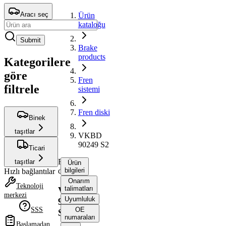
Aracı seç
Ürün
kataloğu
Submit
Brake
products
Kategorilere
göre
Fren
filtrele
sistemi
Fren diski
Binek
taşıtlar
VKBD
90249 S2
Ticari
Fren
taşıtlar
Ürün
diski
bilgileri
Hızlı bağlantılar
Onarım
Teknoloji
talimatları
VKBD
merkezi
Uyumluluk
90249
SSS
OE
S2
numaraları
Başlamadan