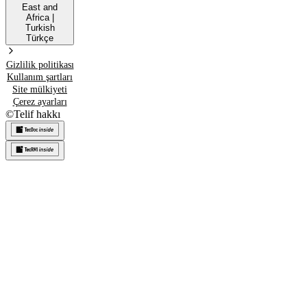
East and
Africa
|
Turkish
Türkçe
Gizlilik politikası
Kullanım şartları
Site mülkiyeti
Çerez ayarları
©
Telif hakkı