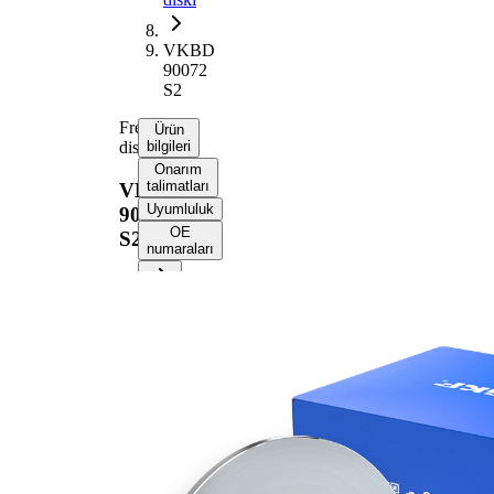
VKBD
90072
S2
Fren
Ürün
diski
bilgileri
Onarım
talimatları
VKBD
Uyumluluk
90072
OE
S2
numaraları
Ürün bilgileri
Özellik
Değer
Yükseklik
68,3 mm
Fren diski
dolu
türü
Fren diski
10 mm
kalınlığı
Asgari
8,3 mm
kalınlık