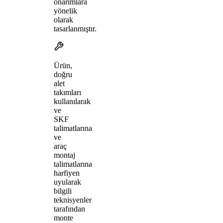
onarımlara
yönelik
olarak
tasarlanmıştır.
Ürün,
doğru
alet
takımları
kullanılarak
ve
SKF
talimatlarına
ve
araç
montaj
talimatlarına
harfiyen
uyularak
bilgili
teknisyenler
tarafından
monte