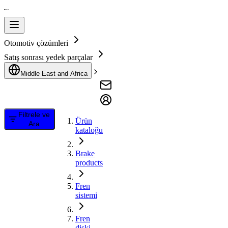
Otomotiv çözümleri
Satış sonrası yedek parçalar
Middle East and Africa
Filtrele ve
Ürün
Ara
kataloğu
Brake
products
Fren
sistemi
Fren
diski