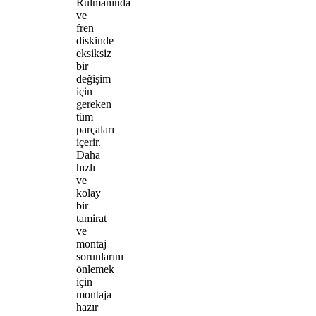
Rulmanında
ve
fren
diskinde
eksiksiz
bir
değişim
için
gereken
tüm
parçaları
içerir.
Daha
hızlı
ve
kolay
bir
tamirat
ve
montaj
sorunlarını
önlemek
için
montaja
hazır