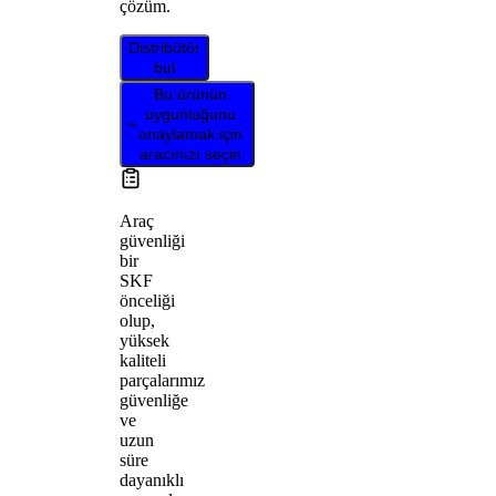
çözüm.
Distribütör
bul
Bu ürünün
uygunluğunu
onaylamak için
aracınızı seçin
Araç
güvenliği
bir
SKF
önceliği
olup,
yüksek
kaliteli
parçalarımız
güvenliğe
ve
uzun
süre
dayanıklı