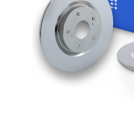
Deliklerin
1
sayısı
Dış çap
300 mm
Delik sayısı
5
Merkezleme
67 mm
çapı
Delik
112 mm
çemberi-Ø
Üst yüzey
Kaplamalı