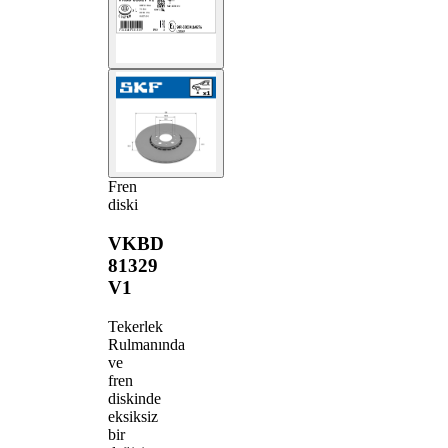
Fren
diski
VKBD
81329
V1
Tekerlek
Rulmanında
ve
fren
diskinde
eksiksiz
bir