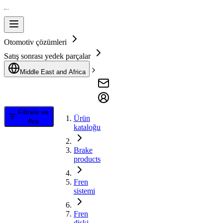
Otomotiv çözümleri
Satış sonrası yedek parçalar
Middle East and Africa
Filtrele ve
Ürün
Ara
kataloğu
Brake
products
Fren
sistemi
Fren
diski