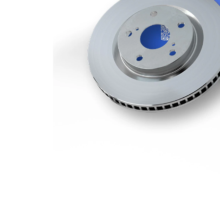
Deliklerin
5
sayısı
Dış çap
328 mm
Delik sayısı
5
Merkezleme
68 mm
çapı
Delik
108 mm
çemberi-Ø
Üst yüzey
Kaplamalı