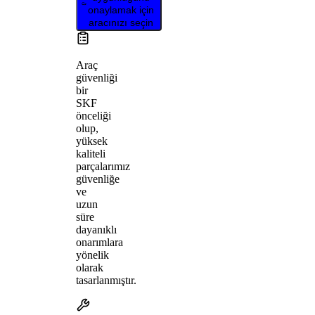
onaylamak için
aracınızı seçin
Araç
güvenliği
bir
SKF
önceliği
olup,
yüksek
kaliteli
parçalarımız
güvenliğe
ve
uzun
süre
dayanıklı
onarımlara
yönelik
olarak
tasarlanmıştır.