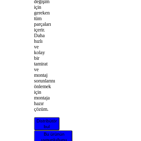
değişim
için
gereken
tüm
parçaları
içerir.
Daha
hızlı
ve
kolay
bir
tamirat
ve
montaj
sorunlarını
önlemek
için
montaja
hazır
çözüm.
Distribütör
bul
Bu ürünün
uygunluğunu