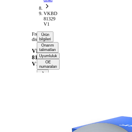
VKBD
81329
V1
Fren
Ürün
diski
bilgileri
Onarım
talimatları
VKBD
Uyumluluk
81329
OE
V1
numaraları
Ürün bilgileri
Özellik
Değer
Yükseklik
51,4 mm
Fren diski
içten
türü
havalandırmalı
Fren diski
30 mm
kalınlığı
Asgari
27 mm
kalınlık