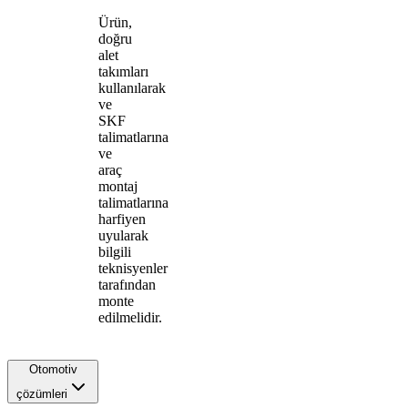
Ürün,
doğru
alet
takımları
kullanılarak
ve
SKF
talimatlarına
ve
araç
montaj
talimatlarına
harfiyen
uyularak
bilgili
teknisyenler
tarafından
monte
edilmelidir.
Otomotiv
çözümleri