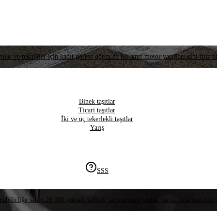
lar ve teknikler için kanıt görevi gören en üst sınıf motor yarışları gibi titiz bi
Binek taşıtlar
Ticari taşıtlar
İki ve üç tekerlekli taşıtlar
Yarış
SSS
nabilirliğe sahip 20.000 yüksek kaliteli satış sonrası yedek parça. Aracınız için