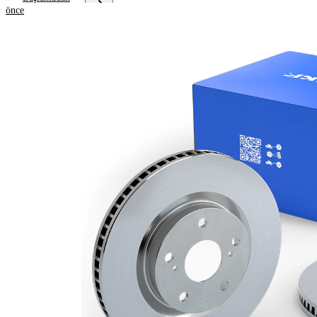
önce
Ürün bilgileri
Özellik
Değer
Yükseklik
47,1 mm
Fren diski
içten
türü
havalandırmalı
Fren diski
25 mm
kalınlığı
Asgari
23 mm
kalınlık
Deliklerin
4
sayısı
Dış çap
280 mm
Delik sayısı
5
Merkezleme
64,1 mm
çapı
Delik
114,3 mm
çemberi-Ø
Üst yüzey
Kaplamalı