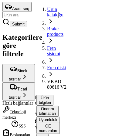
Aracı seç
Ürün
kataloğu
Submit
Brake
products
Kategorilere
göre
Fren
filtrele
sistemi
Fren diski
Binek
taşıtlar
VKBD
80616 V2
Ticari
Fren
taşıtlar
Ürün
diski
bilgileri
Hızlı bağlantılar
Onarım
Teknoloji
talimatları
VKBD
merkezi
Uyumluluk
80616
SSS
OE
V2
numaraları
Başlamadan