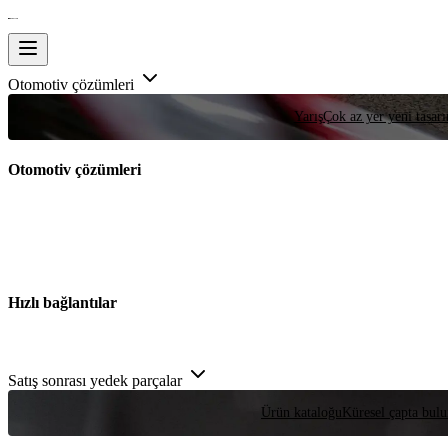
Otomotiv çözümleri
Yarış
Çok az yer yeni tasarım
Otomotiv çözümleri
Hızlı bağlantılar
Satış sonrası yedek parçalar
Ürün kataloğu
Küresel çapta bulu