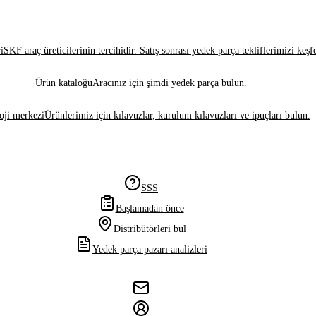
i
SKF araç üreticilerinin tercihidir. Satış sonrası yedek parça tekliflerimizi keşf
Ürün kataloğu
Aracınız için şimdi yedek parça bulun.
oji merkezi
Ürünlerimiz için kılavuzlar, kurulum kılavuzları ve ipuçları bulun.
SSS
Başlamadan önce
Distribütörleri bul
Yedek parça pazarı analizleri