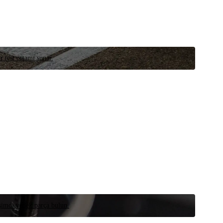
r test ortamı sunar.
 şimdi yedek parça bulun.