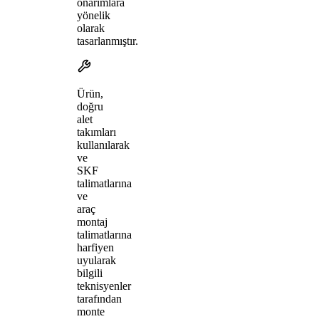
onarımlara
yönelik
olarak
tasarlanmıştır.
Ürün,
doğru
alet
takımları
kullanılarak
ve
SKF
talimatlarına
ve
araç
montaj
talimatlarına
harfiyen
uyularak
bilgili
teknisyenler
tarafından
monte