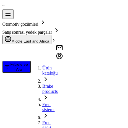
Otomotiv çözümleri
Satış sonrası yedek parçalar
Middle East and Africa
Filtrele ve
Ürün
Ara
kataloğu
Brake
products
Fren
sistemi
Fren
diski