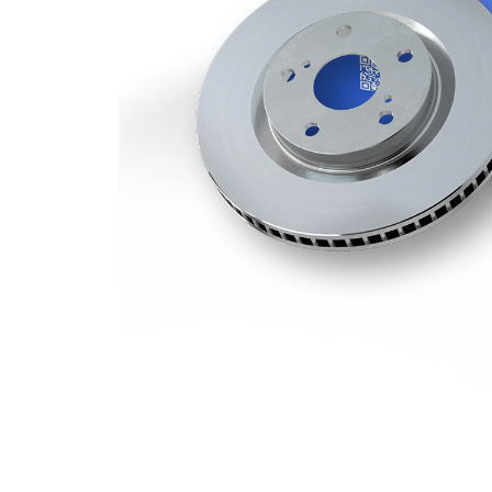
Deliklerin
1
sayısı
Dış çap
330 mm
Delik sayısı
5
Merkezleme
67 mm
çapı
Delik
112 mm
çemberi-Ø
Üst yüzey
Kaplamalı