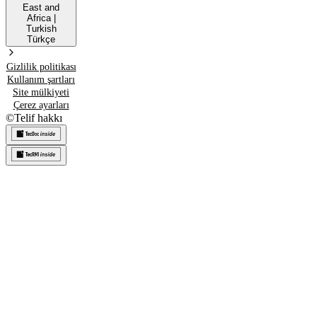
East and
Africa
|
Turkish
Türkçe
Gizlilik politikası
Kullanım şartları
Site mülkiyeti
Çerez ayarları
©
Telif hakkı