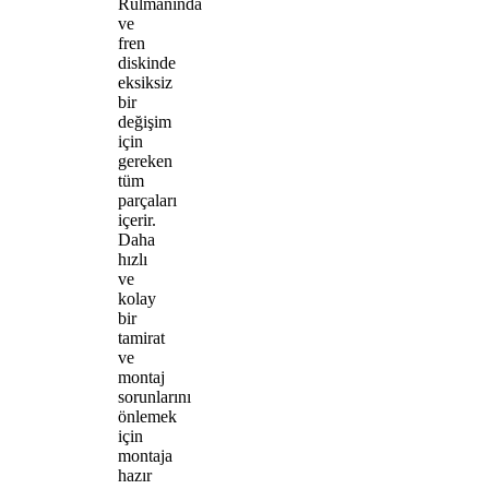
Rulmanında
ve
fren
diskinde
eksiksiz
bir
değişim
için
gereken
tüm
parçaları
içerir.
Daha
hızlı
ve
kolay
bir
tamirat
ve
montaj
sorunlarını
önlemek
için
montaja
hazır