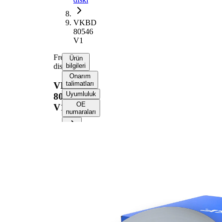
VKBD
80546
V1
Fren
Ürün
diski
bilgileri
Onarım
talimatları
VKBD
Uyumluluk
80546
OE
V1
numaraları
Ürün bilgileri
Özellik
Değer
Yükseklik
45,2 mm
Fren diski
içten
türü
havalandırmalı
Fren diski
24 mm
kalınlığı
Asgari
22,4 mm
kalınlık