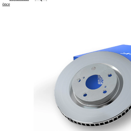
önce
Ürün bilgileri
Özellik
Değer
Yükseklik
77 mm
Fren diski
içten
türü
havalandırmalı
Fren diski
36 mm
kalınlığı
Asgari
34,4 mm
kalınlık
Deliklerin
1
sayısı
Dış çap
348 mm
Delik sayısı
5
Merkezleme
79 mm
çapı
Delik
120 mm
çemberi-Ø
Üst yüzey
Kaplamalı