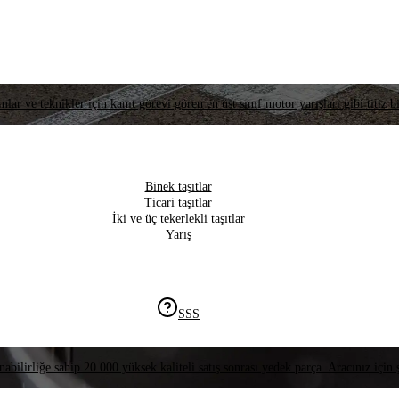
lar ve teknikler için kanıt görevi gören en üst sınıf motor yarışları gibi titiz bi
Binek taşıtlar
Ticari taşıtlar
İki ve üç tekerlekli taşıtlar
Yarış
SSS
nabilirliğe sahip 20.000 yüksek kaliteli satış sonrası yedek parça. Aracınız için