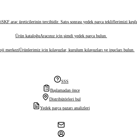
i
SKF araç üreticilerinin tercihidir. Satış sonrası yedek parça tekliflerimizi keşf
Ürün kataloğu
Aracınız için şimdi yedek parça bulun.
oji merkezi
Ürünlerimiz için kılavuzlar, kurulum kılavuzları ve ipuçları bulun.
SSS
Başlamadan önce
Distribütörleri bul
Yedek parça pazarı analizleri