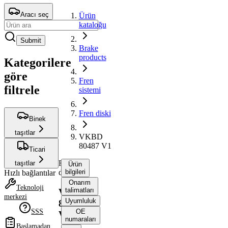
Aracı seç
Ürün
kataloğu
Submit
Brake
products
Kategorilere
göre
Fren
filtrele
sistemi
Fren diski
Binek
taşıtlar
VKBD
80487 V1
Ticari
Fren
taşıtlar
Ürün
diski
bilgileri
Hızlı bağlantılar
Onarım
Teknoloji
talimatları
VKBD
merkezi
Uyumluluk
80487
SSS
OE
V1
numaraları
Başlamadan