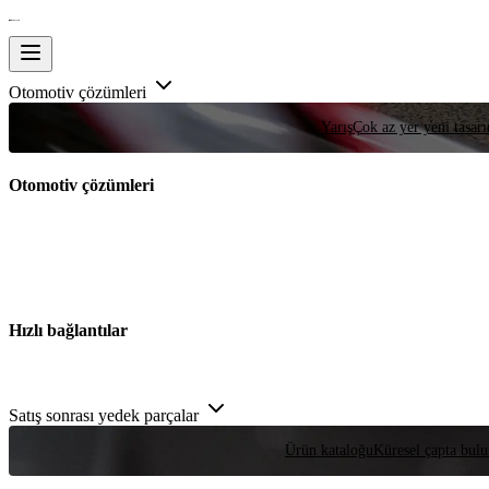
Otomotiv çözümleri
Yarış
Çok az yer yeni tasarım
Otomotiv çözümleri
Hızlı bağlantılar
Satış sonrası yedek parçalar
Ürün kataloğu
Küresel çapta bulu