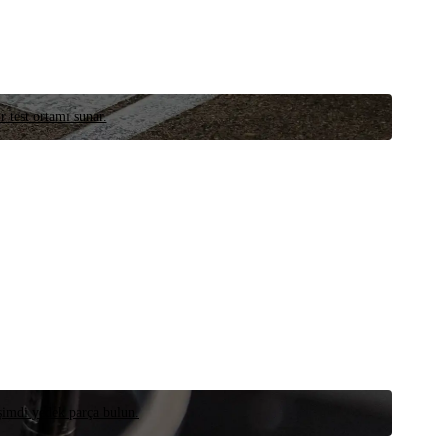
r test ortamı sunar.
 şimdi yedek parça bulun.