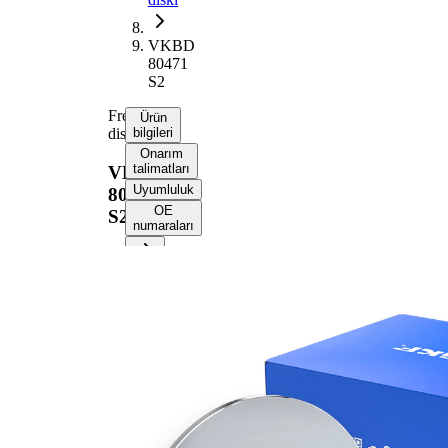
VKBD
80471
S2
Fren
Ürün
diski
bilgileri
Onarım
talimatları
VKBD
Uyumluluk
80471
OE
S2
numaraları
Ürün bilgileri
Özellik
Değer
Yükseklik
44 mm
Fren diski
dolu
türü
Fren diski
12 mm
kalınlığı
Asgari
10 mm
kalınlık