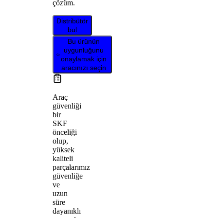
çözüm.
Distribütör
bul
Bu ürünün
uygunluğunu
onaylamak için
aracınızı seçin
Araç
güvenliği
bir
SKF
önceliği
olup,
yüksek
kaliteli
parçalarımız
güvenliğe
ve
uzun
süre
dayanıklı