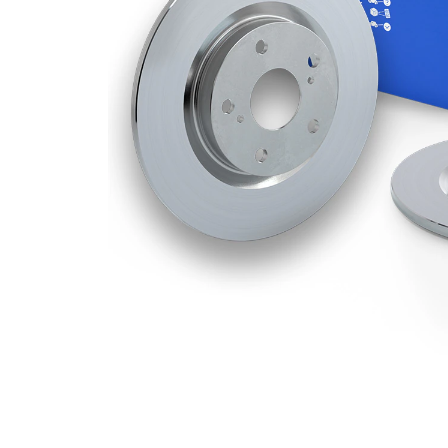
Deliklerin
2
sayısı
Dış çap
247 mm
Delik sayısı
4
Merkezleme
60 mm
çapı
Delik
100 mm
çemberi-Ø
Üst yüzey
Kaplamalı