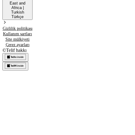
East and
Africa
|
Turkish
Türkçe
Gizlilik politikası
Kullanım şartları
Site mülkiyeti
Çerez ayarları
©
Telif hakkı