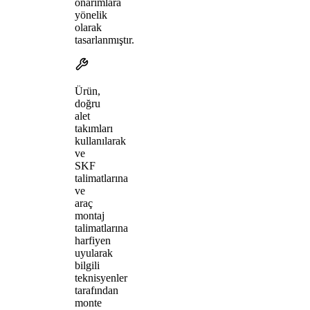
onarımlara
yönelik
olarak
tasarlanmıştır.
Ürün,
doğru
alet
takımları
kullanılarak
ve
SKF
talimatlarına
ve
araç
montaj
talimatlarına
harfiyen
uyularak
bilgili
teknisyenler
tarafından
monte