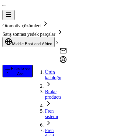
Otomotiv çözümleri
Satış sonrası yedek parçalar
Middle East and Africa
Filtrele ve
Ürün
Ara
kataloğu
Brake
products
Fren
sistemi
Fren
diski