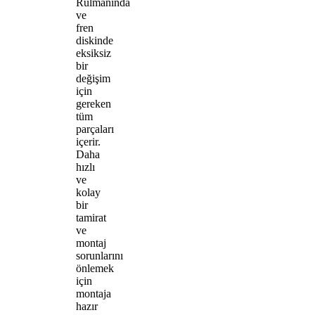
Rulmanında
ve
fren
diskinde
eksiksiz
bir
değişim
için
gereken
tüm
parçaları
içerir.
Daha
hızlı
ve
kolay
bir
tamirat
ve
montaj
sorunlarını
önlemek
için
montaja
hazır