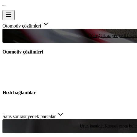
Otomotiv çözümleri
Yarış
Çok az yer yeni tasarım
Otomotiv çözümleri
Hızlı bağlantılar
Satış sonrası yedek parçalar
Ürün kataloğu
Küresel çapta bulu