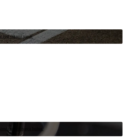
r test ortamı sunar.
 şimdi yedek parça bulun.