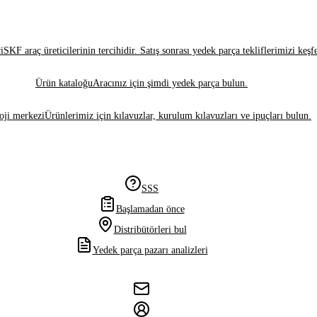
i
SKF araç üreticilerinin tercihidir. Satış sonrası yedek parça tekliflerimizi keşf
Ürün kataloğu
Aracınız için şimdi yedek parça bulun.
oji merkezi
Ürünlerimiz için kılavuzlar, kurulum kılavuzları ve ipuçları bulun.
SSS
Başlamadan önce
Distribütörleri bul
Yedek parça pazarı analizleri