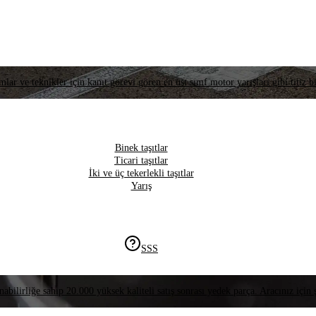
lar ve teknikler için kanıt görevi gören en üst sınıf motor yarışları gibi titiz bi
Binek taşıtlar
Ticari taşıtlar
İki ve üç tekerlekli taşıtlar
Yarış
SSS
nabilirliğe sahip 20.000 yüksek kaliteli satış sonrası yedek parça. Aracınız için