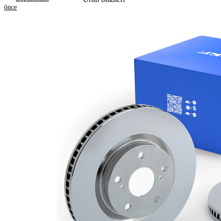
önce
Özellik
Değer
Yükseklik
44 mm
Fren diski
içten
türü
havalandırmalı
Fren diski
24 mm
kalınlığı
Asgari
22 mm
kalınlık
Deliklerin
2
sayısı
Dış çap
280 mm
Delik sayısı
5
Merkezleme
61,1 mm
çapı
Delik
108 mm
çemberi-Ø
Üst yüzey
Kaplamalı