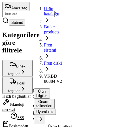
Aracı seç
Ürün
kataloğu
Submit
Brake
products
Kategorilere
göre
Fren
filtrele
sistemi
Fren diski
Binek
taşıtlar
VKBD
80384 V2
Ticari
Fren
taşıtlar
Ürün
diski
bilgileri
Hızlı bağlantılar
Onarım
Teknoloji
talimatları
VKBD
merkezi
Uyumluluk
80384
SSS
V2
Başlamadan
Ürün bilgileri