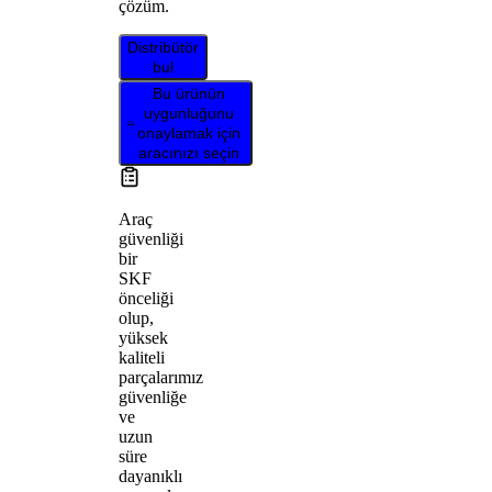
çözüm.
Distribütör
bul
Bu ürünün
uygunluğunu
onaylamak için
aracınızı seçin
Araç
güvenliği
bir
SKF
önceliği
olup,
yüksek
kaliteli
parçalarımız
güvenliğe
ve
uzun
süre
dayanıklı