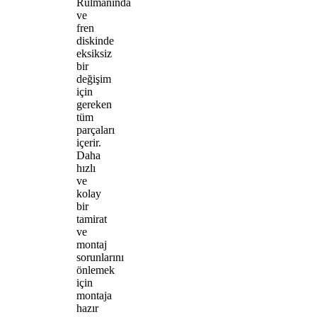
Rulmanında
ve
fren
diskinde
eksiksiz
bir
değişim
için
gereken
tüm
parçaları
içerir.
Daha
hızlı
ve
kolay
bir
tamirat
ve
montaj
sorunlarını
önlemek
için
montaja
hazır