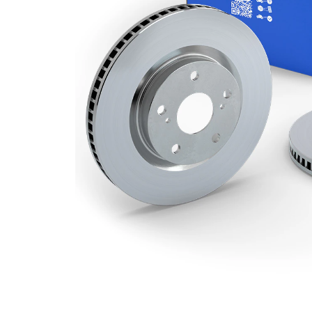
Deliklerin
2
sayısı
Dış çap
294 mm
Delik sayısı
6
Merkezleme
94 mm
çapı
Delik
139,7 mm
çemberi-Ø
Üst yüzey
Kaplamalı