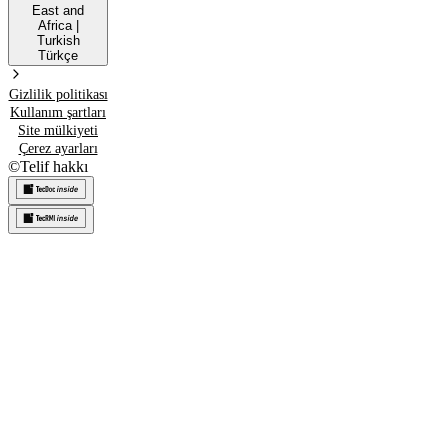
East and
Africa
|
Turkish
Türkçe
Gizlilik politikası
Kullanım şartları
Site mülkiyeti
Çerez ayarları
©
Telif hakkı