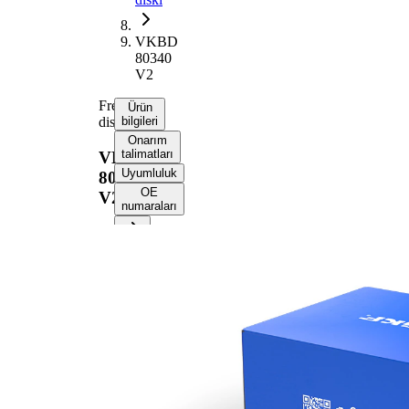
VKBD
80340
V2
Fren
Ürün
diski
bilgileri
Onarım
talimatları
VKBD
Uyumluluk
80340
OE
V2
numaraları
Ürün bilgileri
Özellik
Değer
Yükseklik
46,3 mm
Fren diski
içten
türü
havalandırmalı
Fren diski
28 mm
kalınlığı
Asgari
26 mm
kalınlık