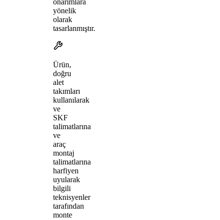
onarımlara
yönelik
olarak
tasarlanmıştır.
Ürün,
doğru
alet
takımları
kullanılarak
ve
SKF
talimatlarına
ve
araç
montaj
talimatlarına
harfiyen
uyularak
bilgili
teknisyenler
tarafından
monte