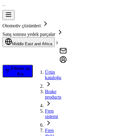
Otomotiv çözümleri
Satış sonrası yedek parçalar
Middle East and Africa
Filtrele ve
Ürün
Ara
kataloğu
Brake
products
Fren
sistemi
Fren
diski