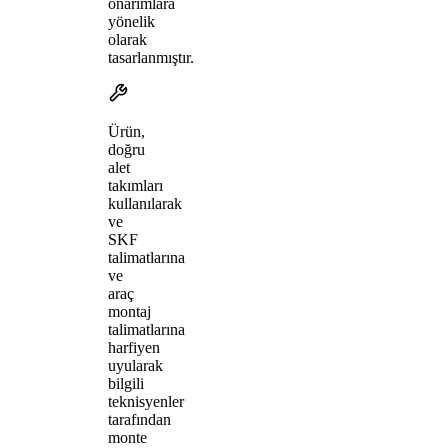
onarımlara
yönelik
olarak
tasarlanmıştır.
Ürün,
doğru
alet
takımları
kullanılarak
ve
SKF
talimatlarına
ve
araç
montaj
talimatlarına
harfiyen
uyularak
bilgili
teknisyenler
tarafından
monte