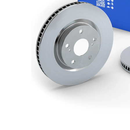
Dış çap
257 mm
Delik sayısı
4
Merkezleme
68 mm
çapı
Delik
114,3 mm
çemberi-Ø
Üst yüzey
Kaplamalı