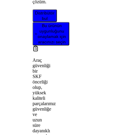
çözüm.
Distribütör
bul
Bu ürünün
uygunluğunu
onaylamak için
aracınızı seçin
Araç
güvenliği
bir
SKF
önceliği
olup,
yüksek
kaliteli
parçalarımız
güvenliğe
ve
uzun
süre
dayanıklı