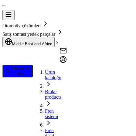
Otomotiv çözümleri
Satış sonrası yedek parçalar
Middle East and Africa
Filtrele ve
Ürün
Ara
kataloğu
Brake
products
Fren
sistemi
Fren
diski