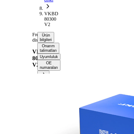
VKBD
80300
V2
Fren
Ürün
diski
bilgileri
Onarım
talimatları
VKBD
Uyumluluk
80300
OE
V2
numaraları
Ürün bilgileri
Özellik
Değer
Yükseklik
53,6 mm
Fren diski
içten
türü
havalandırmalı
Fren diski
26 mm
kalınlığı
Asgari
24 mm
kalınlık