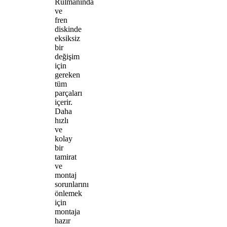
Rulmanında
ve
fren
diskinde
eksiksiz
bir
değişim
için
gereken
tüm
parçaları
içerir.
Daha
hızlı
ve
kolay
bir
tamirat
ve
montaj
sorunlarını
önlemek
için
montaja
hazır