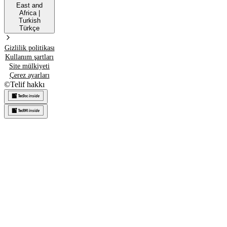
East and
Africa
|
Turkish
Türkçe
Gizlilik politikası
Kullanım şartları
Site mülkiyeti
Çerez ayarları
©
Telif hakkı