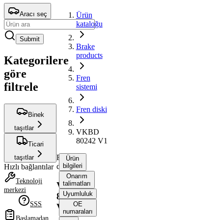
Aracı seç
Ürün
kataloğu
Submit
Brake
products
Kategorilere
göre
Fren
filtrele
sistemi
Fren diski
Binek
taşıtlar
VKBD
80242 V1
Ticari
Fren
taşıtlar
Ürün
diski
bilgileri
Hızlı bağlantılar
Onarım
Teknoloji
talimatları
VKBD
merkezi
Uyumluluk
80242
SSS
OE
V1
numaraları
Başlamadan