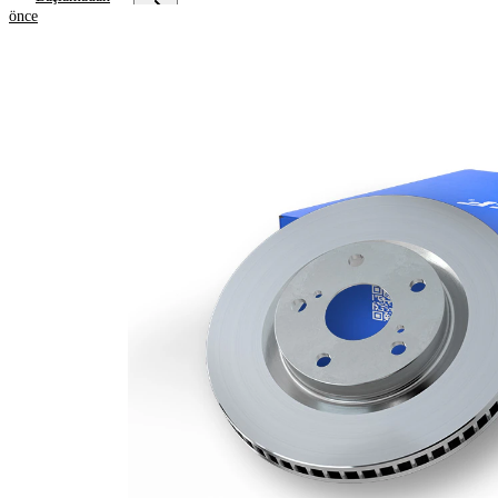
önce
Ürün bilgileri
Özellik
Değer
Yükseklik
46,2 mm
Fren diski
içten
türü
havalandırmalı
Fren diski
25 mm
kalınlığı
Asgari
23 mm
kalınlık
Deliklerin
1
sayısı
Dış çap
312 mm
Delik sayısı
9
Merkezleme
68 mm
çapı
Delik
112 mm
çemberi-Ø
Üst yüzey
Kaplamalı