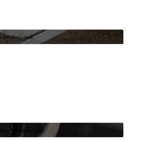
r test ortamı sunar.
 şimdi yedek parça bulun.