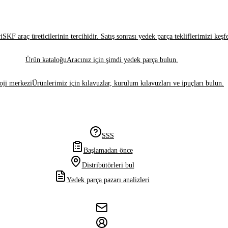
i
SKF araç üreticilerinin tercihidir. Satış sonrası yedek parça tekliflerimizi keşf
Ürün kataloğu
Aracınız için şimdi yedek parça bulun.
oji merkezi
Ürünlerimiz için kılavuzlar, kurulum kılavuzları ve ipuçları bulun.
SSS
Başlamadan önce
Distribütörleri bul
Yedek parça pazarı analizleri