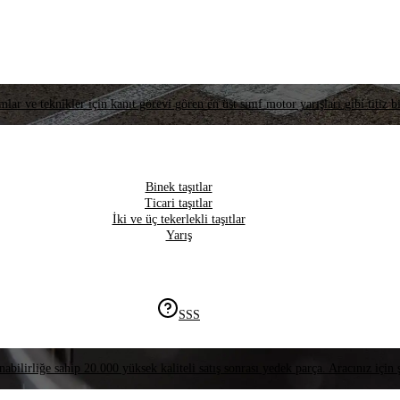
lar ve teknikler için kanıt görevi gören en üst sınıf motor yarışları gibi titiz bi
Binek taşıtlar
Ticari taşıtlar
İki ve üç tekerlekli taşıtlar
Yarış
SSS
nabilirliğe sahip 20.000 yüksek kaliteli satış sonrası yedek parça. Aracınız için