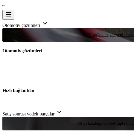
Otomotiv çözümleri
Yarış
Çok az yer yeni tasarım
Otomotiv çözümleri
Hızlı bağlantılar
Satış sonrası yedek parçalar
Ürün kataloğu
Küresel çapta bulu