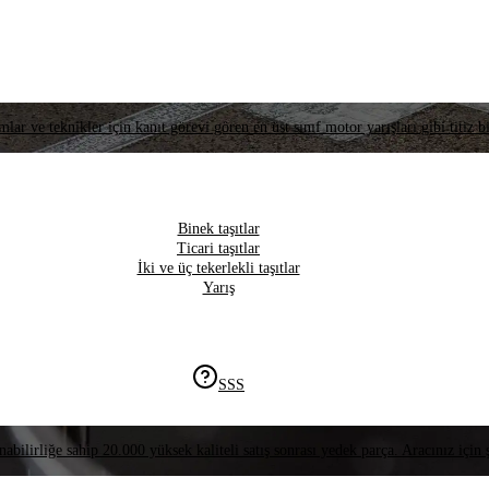
lar ve teknikler için kanıt görevi gören en üst sınıf motor yarışları gibi titiz bi
Binek taşıtlar
Ticari taşıtlar
İki ve üç tekerlekli taşıtlar
Yarış
SSS
nabilirliğe sahip 20.000 yüksek kaliteli satış sonrası yedek parça. Aracınız için