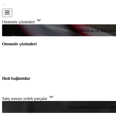
Otomotiv çözümleri
Yarış
Çok az yer yeni tasarım
Otomotiv çözümleri
Hızlı bağlantılar
Satış sonrası yedek parçalar
Ürün kataloğu
Küresel çapta bulu