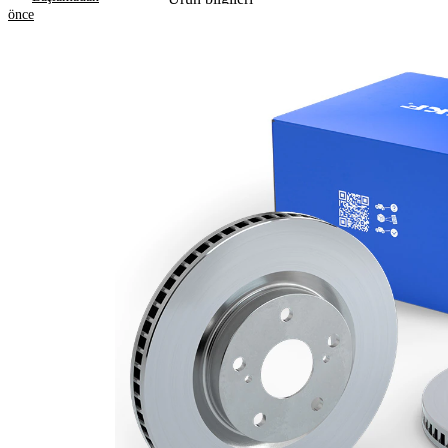
önce
Özellik
Değer
Yükseklik
49,4 mm
Fren diski
içten
türü
havalandırmalı
Fren diski
26,1 mm
kalınlığı
Asgari
24 mm
kalınlık
Deliklerin
2
sayısı
Dış çap
277 mm
Delik sayısı
5
Merkezleme
55 mm
çapı
Delik
100 mm
çemberi-Ø
Üst yüzey
Kaplamalı