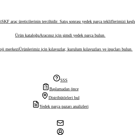
i
SKF araç üreticilerinin tercihidir. Satış sonrası yedek parça tekliflerimizi keşf
Ürün kataloğu
Aracınız için şimdi yedek parça bulun.
oji merkezi
Ürünlerimiz için kılavuzlar, kurulum kılavuzları ve ipuçları bulun.
SSS
Başlamadan önce
Distribütörleri bul
Yedek parça pazarı analizleri