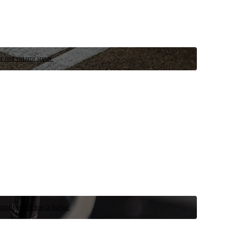
r test ortamı sunar.
 şimdi yedek parça bulun.