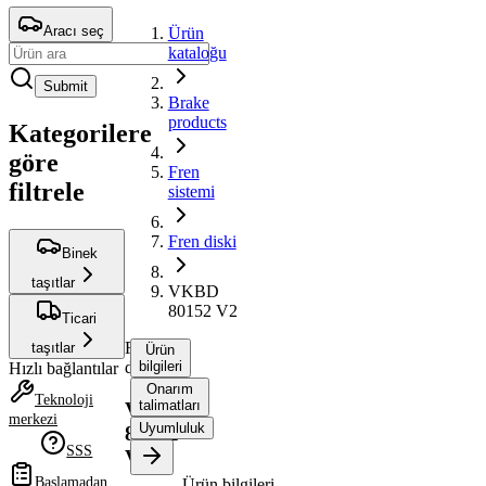
Aracı seç
Ürün
kataloğu
Submit
Brake
products
Kategorilere
göre
Fren
filtrele
sistemi
Fren diski
Binek
taşıtlar
VKBD
80152 V2
Ticari
Fren
taşıtlar
Ürün
diski
bilgileri
Hızlı bağlantılar
Onarım
Teknoloji
talimatları
VKBD
merkezi
Uyumluluk
80152
SSS
V2
Başlamadan
Ürün bilgileri