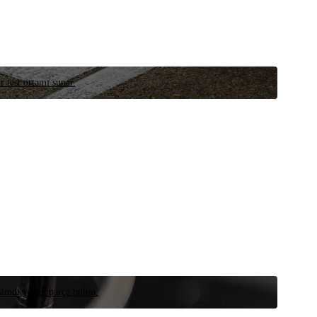
r test ortamı sunar.
 şimdi yedek parça bulun.