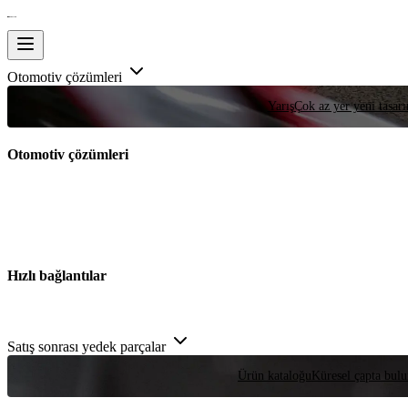
Otomotiv çözümleri
Yarış
Çok az yer yeni tasarım
Otomotiv çözümleri
Hızlı bağlantılar
Satış sonrası yedek parçalar
Ürün kataloğu
Küresel çapta bulu