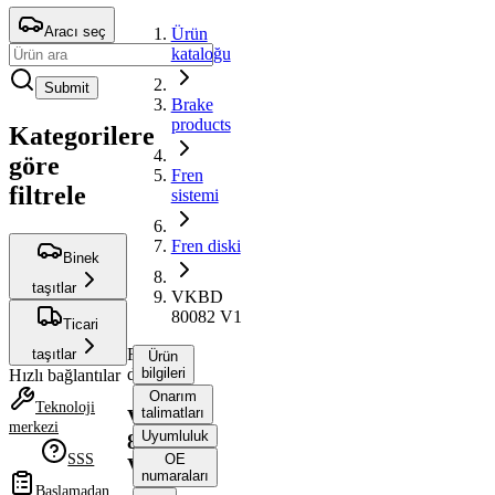
Aracı seç
Ürün
kataloğu
Submit
Brake
products
Kategorilere
göre
Fren
filtrele
sistemi
Fren diski
Binek
taşıtlar
VKBD
80082 V1
Ticari
Fren
taşıtlar
Ürün
diski
bilgileri
Hızlı bağlantılar
Onarım
Teknoloji
talimatları
VKBD
merkezi
Uyumluluk
80082
SSS
OE
V1
numaraları
Başlamadan