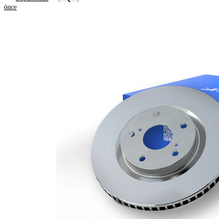
önce
Ürün bilgileri
Özellik
Değer
Yükseklik
58,4 mm
Fren diski
içten
türü
havalandırmalı
Fren diski
32 mm
kalınlığı
Asgari
28 mm
kalınlık
Deliklerin
1
sayısı
Dış çap
330 mm
Delik sayısı
5
Merkezleme
67 mm
çapı
Delik
112 mm
çemberi-Ø
Üst yüzey
Kaplamalı