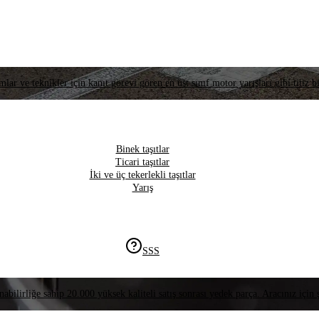
lar ve teknikler için kanıt görevi gören en üst sınıf motor yarışları gibi titiz bi
Binek taşıtlar
Ticari taşıtlar
İki ve üç tekerlekli taşıtlar
Yarış
SSS
nabilirliğe sahip 20.000 yüksek kaliteli satış sonrası yedek parça. Aracınız için