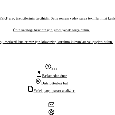
i
SKF araç üreticilerinin tercihidir. Satış sonrası yedek parça tekliflerimizi keşf
Ürün kataloğu
Aracınız için şimdi yedek parça bulun.
oji merkezi
Ürünlerimiz için kılavuzlar, kurulum kılavuzları ve ipuçları bulun.
SSS
Başlamadan önce
Distribütörleri bul
Yedek parça pazarı analizleri