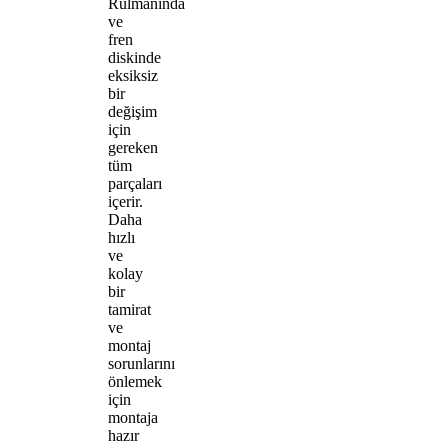
Rulmanında
ve
fren
diskinde
eksiksiz
bir
değişim
için
gereken
tüm
parçaları
içerir.
Daha
hızlı
ve
kolay
bir
tamirat
ve
montaj
sorunlarını
önlemek
için
montaja
hazır