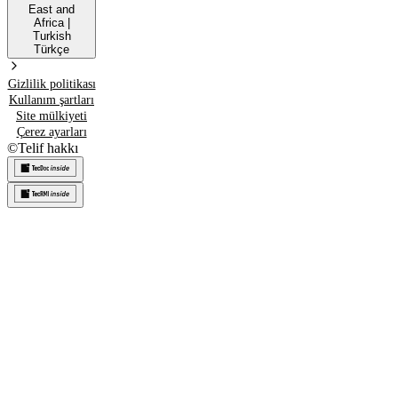
East and
Africa
|
Turkish
Türkçe
Gizlilik politikası
Kullanım şartları
Site mülkiyeti
Çerez ayarları
©
Telif hakkı