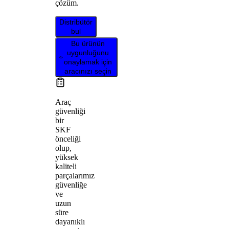
çözüm.
Distribütör
bul
Bu ürünün
uygunluğunu
onaylamak için
aracınızı seçin
Araç
güvenliği
bir
SKF
önceliği
olup,
yüksek
kaliteli
parçalarımız
güvenliğe
ve
uzun
süre
dayanıklı