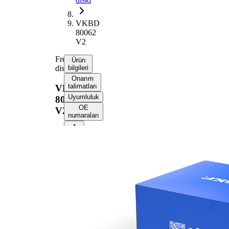
VKBD
80062
V2
Fren
Ürün
diski
bilgileri
Onarım
talimatları
VKBD
Uyumluluk
80062
OE
V2
numaraları
Ürün bilgileri
Özellik
Değer
Yükseklik
44,4 mm
Fren diski
içten
türü
havalandırmalı
Fren diski
25 mm
kalınlığı
Asgari
22 mm
kalınlık