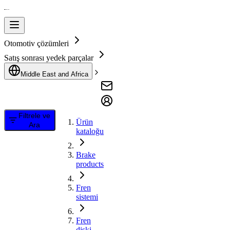
Otomotiv çözümleri
Satış sonrası yedek parçalar
Middle East and Africa
Filtrele ve
Ürün
Ara
kataloğu
Brake
products
Fren
sistemi
Fren
diski