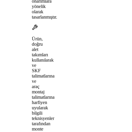
onarımlara
yönelik
olarak
tasarlanmıştır.
Ürün,
doğru
alet
takımları
kullanılarak
ve
SKF
talimatlarına
ve
araç
montaj
talimatlarına
harfiyen
uyularak
bilgili
teknisyenler
tarafından
monte