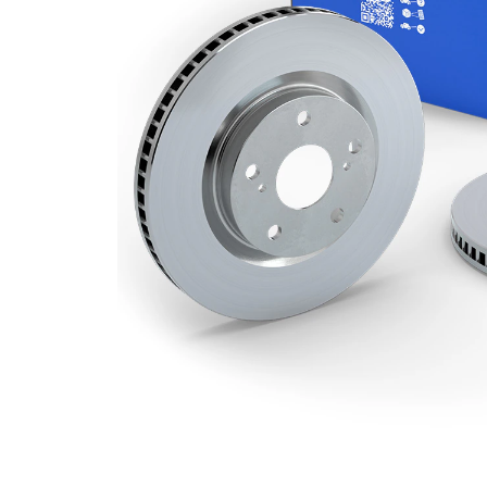
Deliklerin
1
sayısı
Dış çap
288 mm
Delik sayısı
5
Merkezleme
67 mm
çapı
Delik
112 mm
çemberi-Ø
Üst yüzey
Kaplamalı