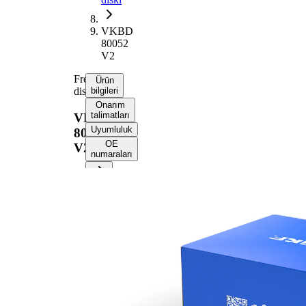
VKBD
80052
V2
Fren
Ürün
diski
bilgileri
Onarım
talimatları
VKBD
Uyumluluk
80052
OE
V2
numaraları
Ürün bilgileri
Özellik
Değer
Yükseklik
58,4 mm
Fren diski
içten
türü
havalandırmalı
Fren diski
28 mm
kalınlığı
Asgari
25 mm
kalınlık