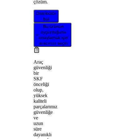
çözüm.
Distribütör
bul
Bu ürünün
uygunluğunu
onaylamak için
aracınızı seçin
Araç
güvenliği
bir
SKF
önceliği
olup,
yüksek
kaliteli
parçalarımız
güvenliğe
ve
uzun
süre
dayanıklı