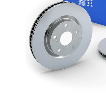
Deliklerin
1
sayısı
Dış çap
300 mm
Delik sayısı
5
Merkezleme
67 mm
çapı
Delik
112 mm
çemberi-Ø
Üst yüzey
Kaplamalı