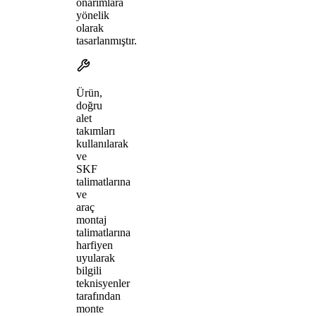
onarımlara
yönelik
olarak
tasarlanmıştır.
Ürün,
doğru
alet
takımları
kullanılarak
ve
SKF
talimatlarına
ve
araç
montaj
talimatlarına
harfiyen
uyularak
bilgili
teknisyenler
tarafından
monte