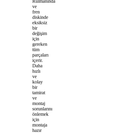
Rulmanında
ve
fren
diskinde
eksiksiz
bir
değişim
için
gereken
tüm
parçaları
içerir.
Daha
hızlı
ve
kolay
bir
tamirat
ve
montaj
sorunlarını
önlemek
için
montaja
hazır