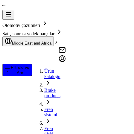
Otomotiv çözümleri
Satış sonrası yedek parçalar
Middle East and Africa
Filtrele ve
Ürün
Ara
kataloğu
Brake
products
Fren
sistemi
Fren
diski