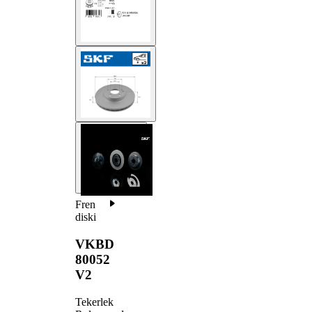
Fren
diski
VKBD
80052
V2
Tekerlek