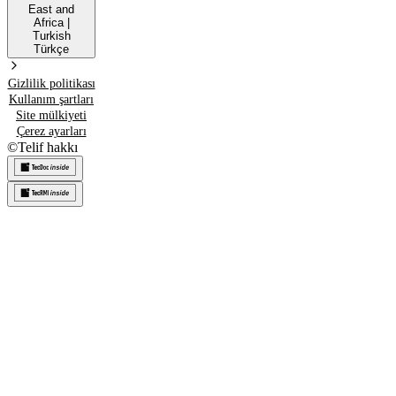
East and
Africa
|
Turkish
Türkçe
Gizlilik politikası
Kullanım şartları
Site mülkiyeti
Çerez ayarları
©
Telif hakkı