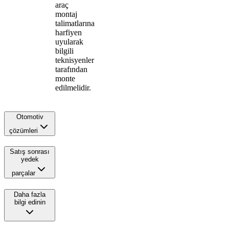
araç
montaj
talimatlarına
harfiyen
uyularak
bilgili
teknisyenler
tarafından
monte
edilmelidir.
Otomotiv
çözümleri
Satış sonrası
yedek
parçalar
Daha fazla
bilgi edinin