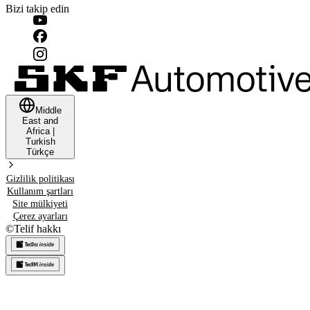
Bizi takip edin
Middle
East and
Africa
|
Turkish
Türkçe
Gizlilik politikası
Kullanım şartları
Site mülkiyeti
Çerez ayarları
©
Telif hakkı