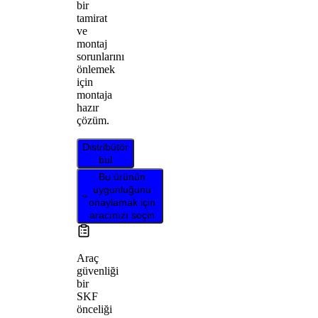
bir
tamirat
ve
montaj
sorunlarını
önlemek
için
montaja
hazır
çözüm.
Distribütör
bul
Bu ürünün
uygunluğunu
onaylamak için
aracınızı seçin
Araç
güvenliği
bir
SKF
önceliği