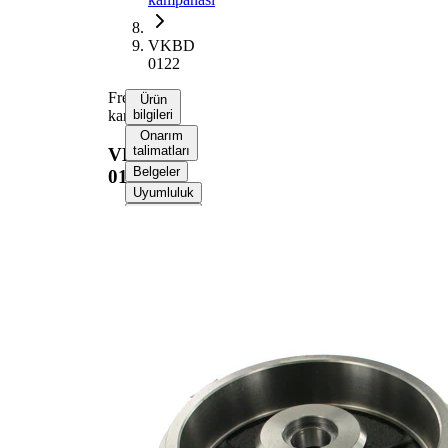
VKBD
0122
Fren
Ürün
kampanası
bilgileri
Onarım
talimatları
VKBD
Belgeler
0122
Uyumluluk
OE
numaraları
Ürün bilgileri
Özellik
Değer
201
Çap
mm
Genişlik
58 mm
165
İç çap
mm
Delik
3
sayısı