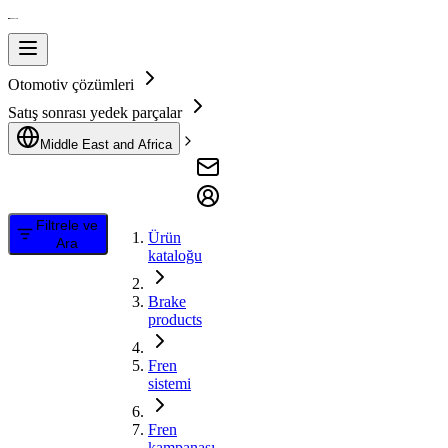
Otomotiv çözümleri
Satış sonrası yedek parçalar
Middle East and Africa
Filtrele ve
Ürün
Ara
kataloğu
Brake
products
Fren
sistemi
Fren
kampanası