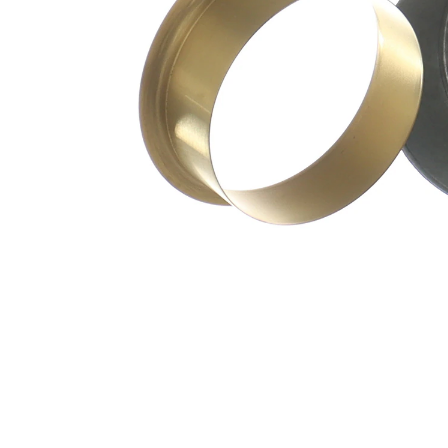
Dalma
20,63
derinliği
mm