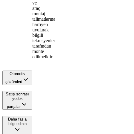
ve
araç
montaj
talimatlarına
harfiyen
uyularak
bilgili
teknisyenler
tarafından
monte
edilmelidir.
Otomotiv
çözümleri
Satış sonrası
yedek
parçalar
Daha fazla
bilgi edinin