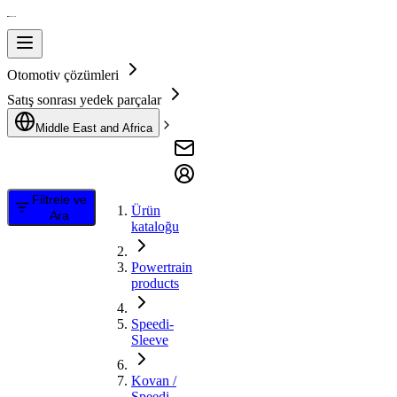
Otomotiv çözümleri
Satış sonrası yedek parçalar
Middle East and Africa
Filtrele ve
Ürün
Ara
kataloğu
Powertrain
products
Speedi-
Sleeve
Kovan /
Speedi-