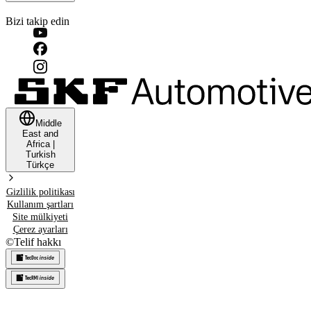
Bizi takip edin
Middle
East and
Africa
|
Turkish
Türkçe
Gizlilik politikası
Kullanım şartları
Site mülkiyeti
Çerez ayarları
©
Telif hakkı