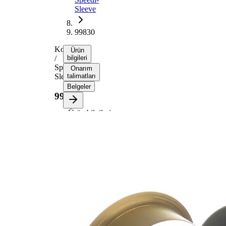
Sleeve
99830
Kovan
Ürün
/
bilgileri
Speedi-
Onarım
Sleeve
talimatları
Belgeler
99830
Ürün bilgileri
Özellik
Değer
Renk
altın
Flanş
53,01
çapı
mm
Genişlik
14,00
1
mm
Genişlik
16,99
2
mm
Mil çapı
45,01
için
mm