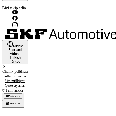
Bizi takip edin
Middle
East and
Africa
|
Turkish
Türkçe
Gizlilik politikası
Kullanım şartları
Site mülkiyeti
Çerez ayarları
©
Telif hakkı