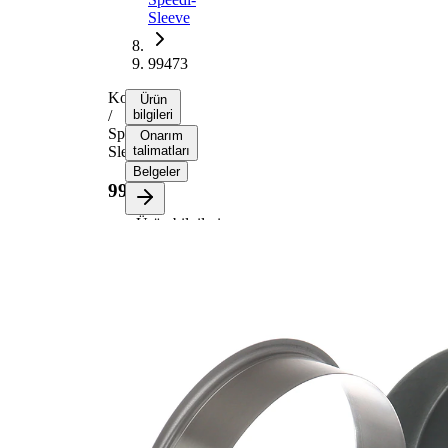
Sleeve
99473
Kovan
Ürün
/
bilgileri
Speedi-
Onarım
Sleeve
talimatları
Belgeler
99473
Ürün bilgileri
Özellik
Değer
Flanş
129,79
çapı
mm
Genişlik
19,99
1
mm
Genişlik
24,99
2
mm
Mil çapı
119,99
için
mm
Dalma
32,00
derinliği
mm