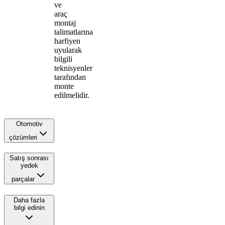
ve
araç
montaj
talimatlarına
harfiyen
uyularak
bilgili
teknisyenler
tarafından
monte
edilmelidir.
Otomotiv
çözümleri
Satış sonrası
yedek
parçalar
Daha fazla
bilgi edinin