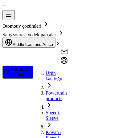
Otomotiv çözümleri
Satış sonrası yedek parçalar
Middle East and Africa
Filtrele ve
Ürün
Ara
kataloğu
Powertrain
products
Speedi-
Sleeve
Kovan /
Speedi-