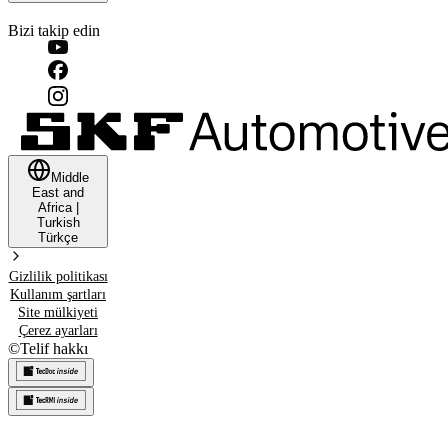
Bizi takip edin
Middle
East and
Africa
|
Turkish
Türkçe
Gizlilik politikası
Kullanım şartları
Site mülkiyeti
Çerez ayarları
©
Telif hakkı