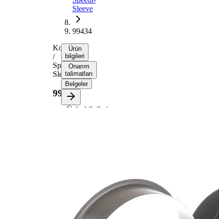
Sleeve
99434
Kovan
Ürün
/
bilgileri
Speedi-
Onarım
Sleeve
talimatları
Belgeler
99434
Ürün bilgileri
Özellik
Değer
Flanş
124,99
çapı
mm
Genişlik
11,38
1
mm
Genişlik
14,96
2
mm
Mil çapı
110,01
için
mm
Dalma
32,94
derinliği
mm