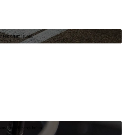
r test ortamı sunar.
 şimdi yedek parça bulun.