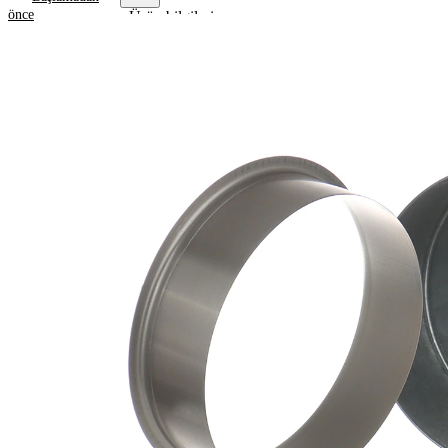
önce
Ürün bilgileri
Özellik
Değer
Flanş
93,98
çapı
mm
Genişlik
21,01
1
mm
Genişlik
24,99
2
mm
Mil çapı
84,89
için
mm
Dalma
35,00
derinliği
mm