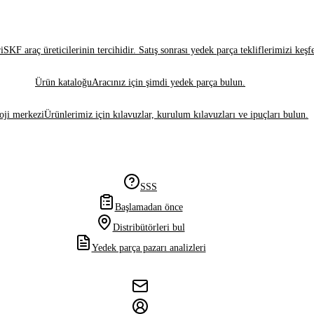
i
SKF araç üreticilerinin tercihidir. Satış sonrası yedek parça tekliflerimizi keşf
Ürün kataloğu
Aracınız için şimdi yedek parça bulun.
oji merkezi
Ürünlerimiz için kılavuzlar, kurulum kılavuzları ve ipuçları bulun.
SSS
Başlamadan önce
Distribütörleri bul
Yedek parça pazarı analizleri