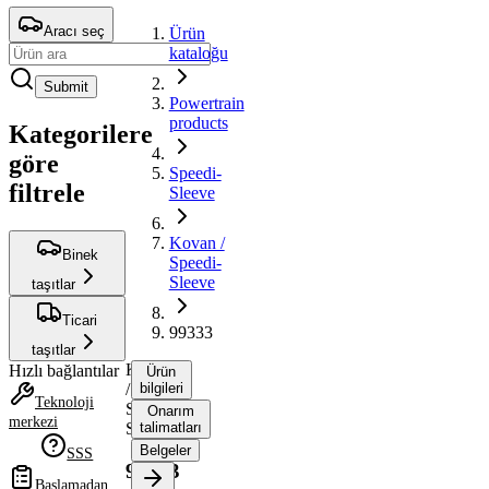
Aracı seç
Ürün
kataloğu
Submit
Powertrain
products
Kategorilere
göre
Speedi-
filtrele
Sleeve
Kovan /
Binek
Speedi-
Sleeve
taşıtlar
Ticari
99333
taşıtlar
Kovan
Hızlı bağlantılar
Ürün
/
bilgileri
Teknoloji
Speedi-
Onarım
merkezi
Sleeve
talimatları
Belgeler
SSS
99333
Başlamadan