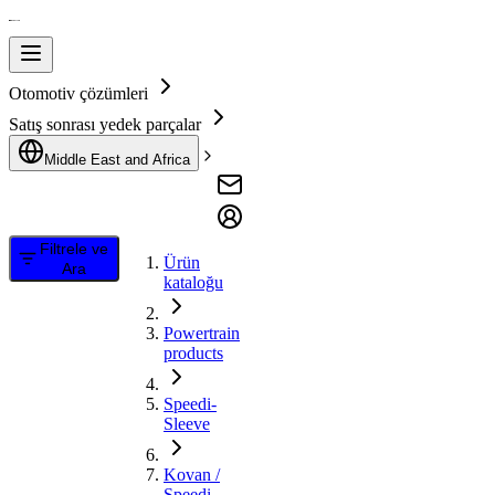
Otomotiv çözümleri
Satış sonrası yedek parçalar
Middle East and Africa
Filtrele ve
Ürün
Ara
kataloğu
Powertrain
products
Speedi-
Sleeve
Kovan /
Speedi-