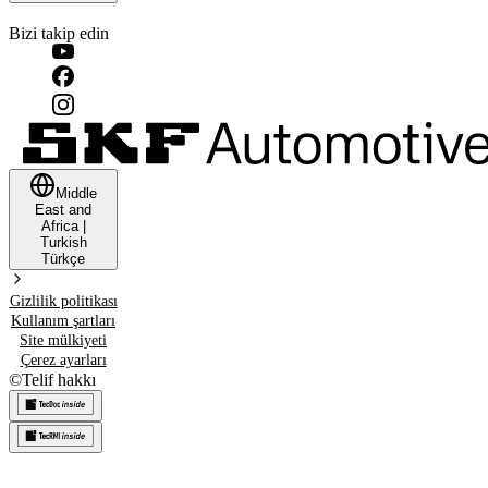
Bizi takip edin
Middle
East and
Africa
|
Turkish
Türkçe
Gizlilik politikası
Kullanım şartları
Site mülkiyeti
Çerez ayarları
©
Telif hakkı