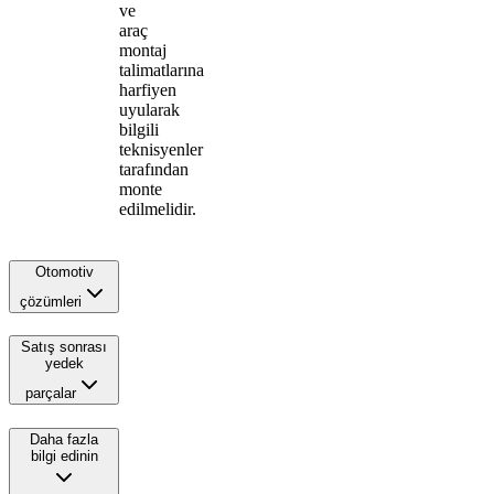
ve
araç
montaj
talimatlarına
harfiyen
uyularak
bilgili
teknisyenler
tarafından
monte
edilmelidir.
Otomotiv
çözümleri
Satış sonrası
yedek
parçalar
Daha fazla
bilgi edinin