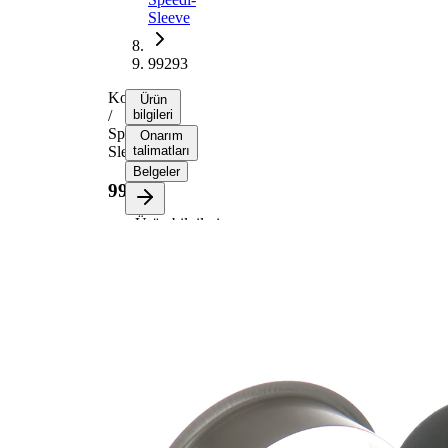
Sleeve
99293
Kovan
Ürün
/
bilgileri
Speedi-
Onarım
Sleeve
talimatları
Belgeler
99293
Ürün bilgileri
Özellik
Değer
Flanş
84,94
çapı
mm
Genişlik
19,84
1
mm
Genişlik
23,83
2
mm
Mil çapı
74,68
için
mm
Dalma
33,35
derinliği
mm