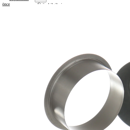
önce
Ürün bilgileri
Özellik
Değer
Flanş
62,71
çapı
mm
Genişlik
19,84
1
mm
Genişlik
23,83
2
mm
Mil çapı
52,40
için
mm
Dalma
34,93
derinliği
mm