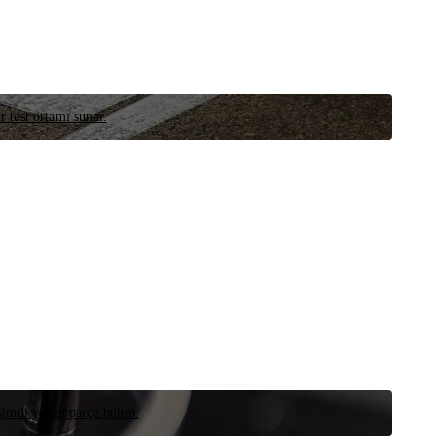
r test ortamı sunar.
 şimdi yedek parça bulun.