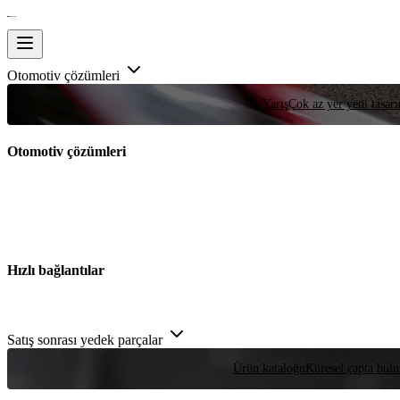
Otomotiv çözümleri
Yarış
Çok az yer yeni tasarım
Otomotiv çözümleri
Hızlı bağlantılar
Satış sonrası yedek parçalar
Ürün kataloğu
Küresel çapta bulu