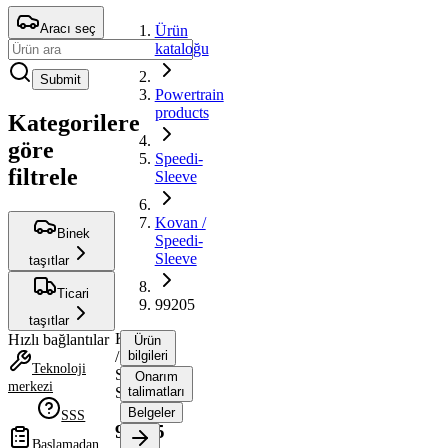
Aracı seç
Ürün
kataloğu
Submit
Powertrain
products
Kategorilere
göre
Speedi-
filtrele
Sleeve
Kovan /
Binek
Speedi-
Sleeve
taşıtlar
Ticari
99205
taşıtlar
Kovan
Hızlı bağlantılar
Ürün
/
bilgileri
Teknoloji
Speedi-
Onarım
merkezi
Sleeve
talimatları
Belgeler
SSS
99205
Başlamadan