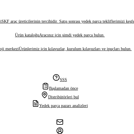
i
SKF araç üreticilerinin tercihidir. Satış sonrası yedek parça tekliflerimizi keşf
Ürün kataloğu
Aracınız için şimdi yedek parça bulun.
oji merkezi
Ürünlerimiz için kılavuzlar, kurulum kılavuzları ve ipuçları bulun.
SSS
Başlamadan önce
Distribütörleri bul
Yedek parça pazarı analizleri