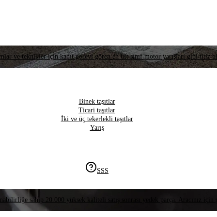
lar ve teknikler için kanıt görevi gören en üst sınıf motor yarışları gibi titiz bi
Binek taşıtlar
Ticari taşıtlar
İki ve üç tekerlekli taşıtlar
Yarış
SSS
nabilirliğe sahip 20.000 yüksek kaliteli satış sonrası yedek parça. Aracınız için