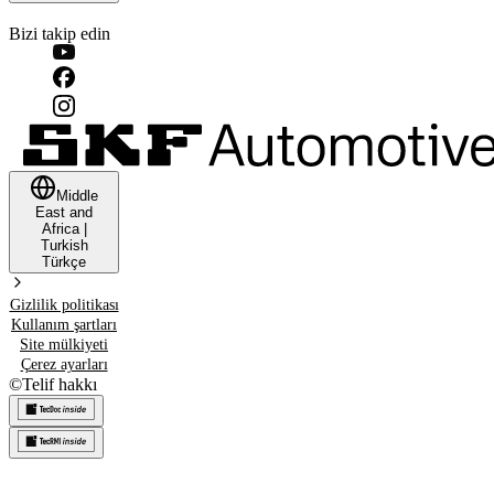
Bizi takip edin
Middle
East and
Africa
|
Turkish
Türkçe
Gizlilik politikası
Kullanım şartları
Site mülkiyeti
Çerez ayarları
©
Telif hakkı