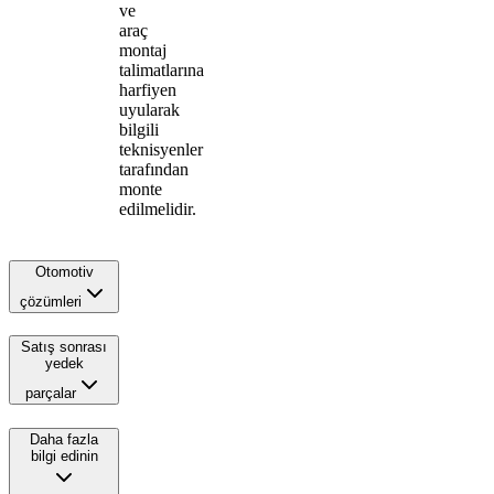
ve
araç
montaj
talimatlarına
harfiyen
uyularak
bilgili
teknisyenler
tarafından
monte
edilmelidir.
Otomotiv
çözümleri
Satış sonrası
yedek
parçalar
Daha fazla
bilgi edinin