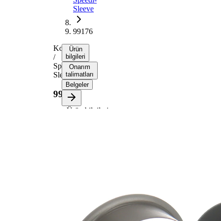
Sleeve
99176
Kovan
Ürün
/
bilgileri
Speedi-
Onarım
Sleeve
talimatları
Belgeler
99176
Ürün bilgileri
Özellik
Değer
Flanş
52,40
çapı
mm
Genişlik
14,30
1
mm
Genişlik
17,48
2
mm
Mil çapı
44,86
için
mm
Dalma
20,65
derinliği
mm