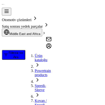
Otomotiv çözümleri
Satış sonrası yedek parçalar
Middle East and Africa
Filtrele ve
Ürün
Ara
kataloğu
Powertrain
products
Speedi-
Sleeve
Kovan /
Speedi-