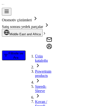
Otomotiv çözümleri
Satış sonrası yedek parçalar
Middle East and Africa
Filtrele ve
Ürün
Ara
kataloğu
Powertrain
products
Speedi-
Sleeve
Kovan /
Speedi-