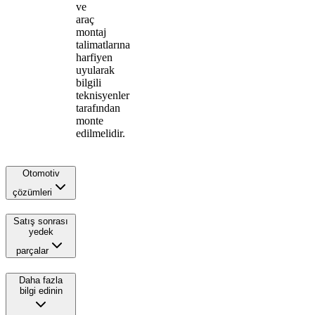
ve
araç
montaj
talimatlarına
harfiyen
uyularak
bilgili
teknisyenler
tarafından
monte
edilmelidir.
Otomotiv
çözümleri
Satış sonrası
yedek
parçalar
Daha fazla
bilgi edinin