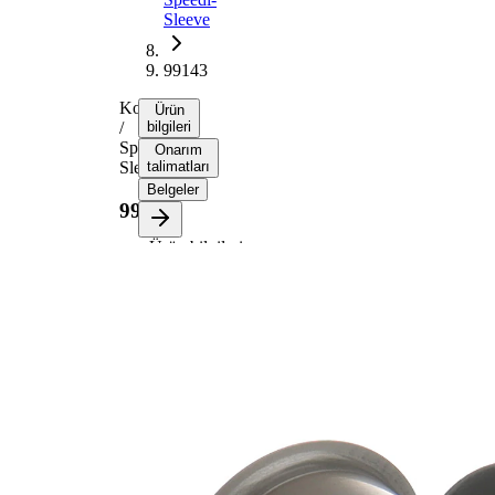
Sleeve
99143
Kovan
Ürün
/
bilgileri
Speedi-
Onarım
Sleeve
talimatları
Belgeler
99143
Ürün bilgileri
Özellik
Değer
Flanş
45,24
çapı
mm
Genişlik
14,30
1
mm
Genişlik
17,48
2
mm
Mil çapı
36,53
için
mm
Dalma
25,81
derinliği
mm