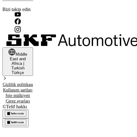
Bizi takip edin
Middle
East and
Africa
|
Turkish
Türkçe
Gizlilik politikası
Kullanım şartları
Site mülkiyeti
Çerez ayarları
©
Telif hakkı