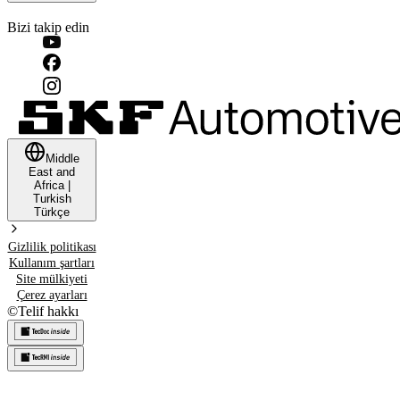
Bizi takip edin
Middle
East and
Africa
|
Turkish
Türkçe
Gizlilik politikası
Kullanım şartları
Site mülkiyeti
Çerez ayarları
©
Telif hakkı