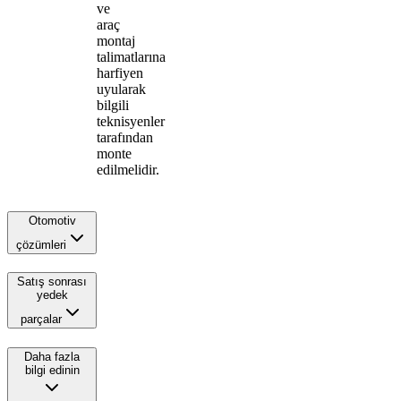
ve
araç
montaj
talimatlarına
harfiyen
uyularak
bilgili
teknisyenler
tarafından
monte
edilmelidir.
Otomotiv
çözümleri
Satış sonrası
yedek
parçalar
Daha fazla
bilgi edinin