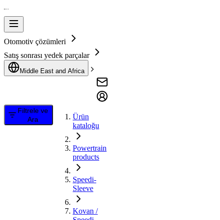
Otomotiv çözümleri
Satış sonrası yedek parçalar
Middle East and Africa
Filtrele ve
Ürün
Ara
kataloğu
Powertrain
products
Speedi-
Sleeve
Kovan /
Speedi-