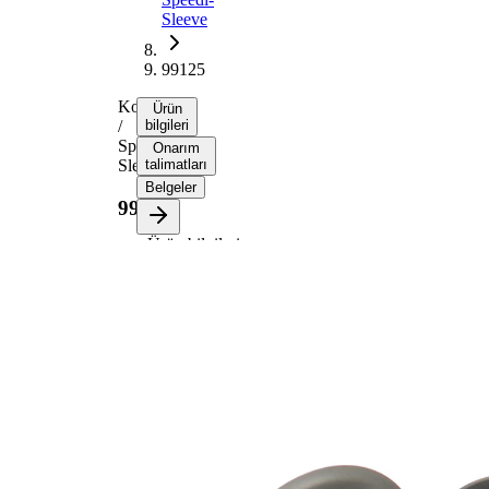
Sleeve
99125
Kovan
Ürün
/
bilgileri
Speedi-
Onarım
Sleeve
talimatları
Belgeler
99125
Ürün bilgileri
Özellik
Değer
Flanş
38,10
çapı
mm
Genişlik
7,95
1
mm
Genişlik
11,13
2
mm
Mil çapı
31,75
için
mm
Dalma
22,23
derinliği
mm